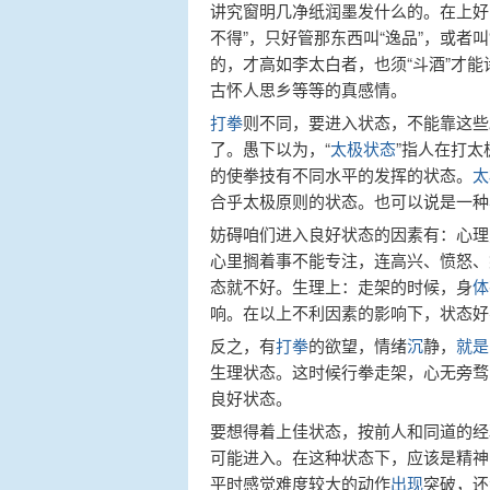
讲究窗明几净纸润墨发什么的。在上好
不得”，只好管那东西叫“逸品”，或者
的，才高如李太白者，也须“斗酒”才
古怀人思乡等等的真感情。
打拳
则不同，要进入状态，不能靠这些
了。愚下以为，“
太极状态
”指人在打
的使拳技有不同水平的发挥的状态。
太
合乎太极原则的状态。也可以说是一种
妨碍咱们进入良好状态的因素有：心理
心里搁着事不能专注，连高兴、愤怒、
态就不好。生理上：走架的时候，身
体
响。在以上不利因素的影响下，状态好
反之，有
打拳
的欲望，情绪
沉
静，
就是
生理状态。这时候行拳走架，心无旁骛
良好状态。
要想得着上佳状态，按前人和同道的经
可能进入。在这种状态下，应该是精神
平时感觉难度较大的动作
出现
突破，还