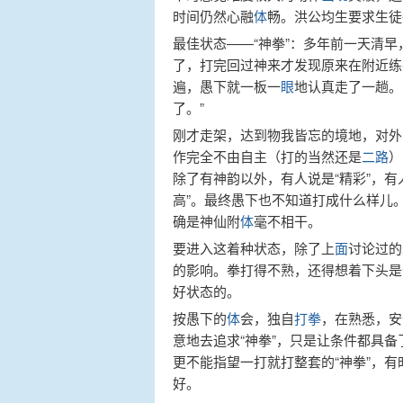
时间仍然心融
体
畅。洪公均生要求生徒
最佳状态——“神拳”：多年前一天清
了，打完回过神来才发现原来在附近练
遍，愚下就一板一
眼
地认真走了一趟。
了。”
刚才走架，达到物我皆忘的境地，对外
作完全不由自主（打的当然还是
二路
）
除了有神韵以外，有人说是“精彩”，有
高”。最终愚下也不知道打成什么样儿
确是神仙附
体
毫不相干。
要进入这着种状态，除了上
面
讨论过的
的影响。拳打得不熟，还得想着下头是
好状态的。
按愚下的
体
会，独自
打拳
，在熟悉，安
意地去追求“神拳”，只是让条件都具备
更不能指望一打就打整套的“神拳”，
好。