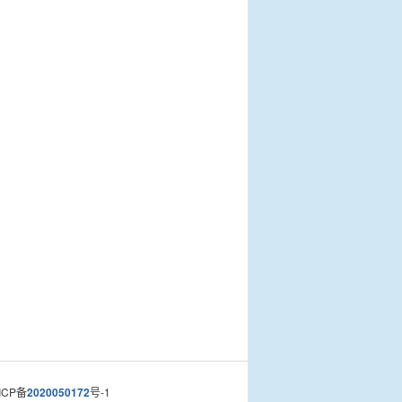
CP备
2020050172
号-1