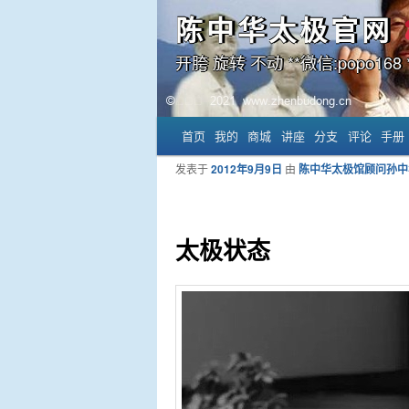
陈中华太极官网
开胯 旋转 不动 **微信:popo168 *
主菜单
首页
我的
商城
讲座
分支
评论
手册
跳至主内容区域
跳至副内容区域
发表于
2012年9月9日
由
陈中华太极馆顾问孙中
太极状态