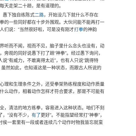
每天走架二十趟，是有道理的。
早，愚下独自练陈式
二路
，开始没几下就什么不存在
拳的一些同好都在十步外围观。大伙问能不能再打一
人们说：“当然很好啦，可是没有刚才
打拳
的神韵
界听而不闻，视而不见，脑子里什么念头也没有，动
，旁观的同好说愚下打了趟“神拳”。经过愚下询问，
人说“有威力，不敢离得太近”，也有人只说“跳得特
。虽然如此，也知道这是一种状态，而跟古人所说的
心理和生理条件之外，还受拳架熟练程度和动作质量
什么动作，相着动作怎样才符合要求，那是不可能有
全，清洁的地方练拳，容易进入这种状态。咱们不刻
了，“没有不少，
有了
更好”。不能指望经常打“神拳”，
有时侯一套里有一段或者连续几个动作时物我皆忘就蛮