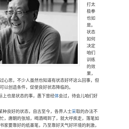
打太
极拳
也如
是。
状态
如何
决定
咱们
训练
的效
果，
过心思，不少人虽然也知道有状态好坏这么回事，但
可以创造条件，促使良好状态降临的。
实际上也是状态的事，愚下曾经
体
会过，待会儿咱们好
到某种良好的状态，自古至今，各界人士
采
取的办法不
忙，唐朝的张旭，喝酒喝到了，就大呼疾走，落笔如
书家要靠好的纸墨笔，乃至靠好天气好环境的刺激，