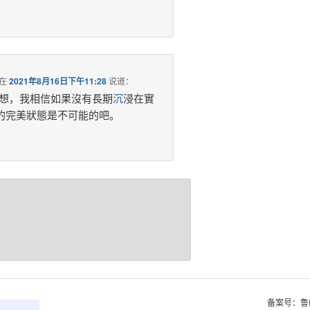
在
2021年8月16日下午11:28
说道：
想，我相信如果沒有長期
沉
浸在實
的完美狀態是不可能的吧。
备案号：鲁I