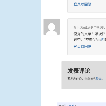
登录以回复
陈中华加拿大弟子谭华沾
優秀的文章！讀後回
踐中，“神拳”浮出
面
登录以回复
发表评论
要发表评论，您必须先
登录
。
商城 [
]