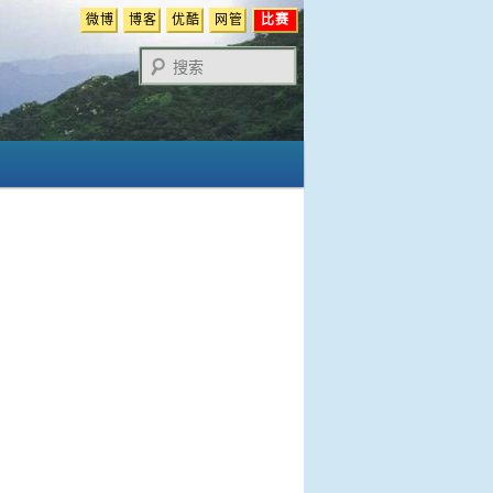
微博
博客
优酷
网管
比赛
搜
索