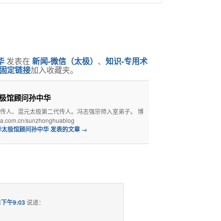
华
发表在
新闻-微信（太极）
、
知识-专用术
固定链接
加入收藏夹。
太极馆顾问孙中华
传人、混元太极第二代传人。冯志强宗师入室弟子。 博
ina.com.cn/sunzhonghuablog
华太极馆顾问孙中华 发表的文章
→
日下午9:03
说道：