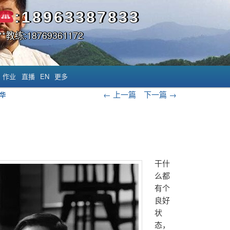
:18963387833
*教练:18769361172
作业
直播
EN
更多
文章导航
←
上一篇
下一篇
→
华
干什
么都
有个
良好
状
态，