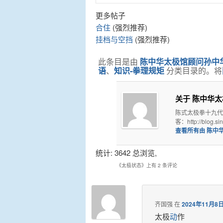
更多帖子
合住
(强烈推荐)
挂档与空挡
(强烈推荐)
此条目是由
陈中华太极馆顾问孙中
语
、
知识-拳理规矩
分类目录的。将
关于 陈中华
陈式太极拳十九代
客：http://blog.s
查看所有由 陈中
统计: 3642 总浏览,
《
太极状态
》上有 2 条评论
齐国强
在
2024年11月8
太极
动
作