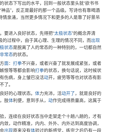
的状态下写出的水平，回到一般状态里头就“欲书书
叫“神品”，反正是最好的那一个品级。写诗也有靠喝酒
能诗情泉涌，当然更多情况下和更多的人是靠了好景吊
。要进入良好状态，先得把“
太极状态
”的概念弄清
太极的过程中，由于其心理、生理的情况不同，而
出现
极状态
是脱离了人的常态的一种特别的，一切都自然
非常态
的状态。
方
面
：
打拳
不兴奋，或者兴奋了就发展成紧张，或者
嫉恨等等都会影响
打拳
的状态，换句话说，这时候状
有伤病，身上皱巴没活
动
开，疲劳等等也对状态有影
不了。
良好的心理状态。
体
力充沛，活
动
开了
，就是良好的
，肢
体
利便，意到手从，
动
作完成得质量高，这属于
验，连续在良好状态当中走架走个十趟八趟的，才有
内敛，动作精准，内内、外外、内外达到高度协调，
会
出现
原来没有
体
验过的新感觉，练完之后仍有一段