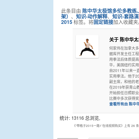
此条目由
陈中华太极馆多伦多教练
架）
、
知识-动作解释
、
知识-套路演
2015
标签。将
固定链接
加入收藏夹
关于 陈中华
何家伟在加拿大多
据库开发主任工程
用拳法后体质提高
华，美国纽约实用
自2011年以来
实用拳法。他于2
副主席，和他的老
在2019年获青山教
开始担任日照职业
比赛中多次获得奖牌
查看所有由 陈中
统计: 13116 总浏览,
《
“带格子2015一路1”在线视频购买
》上有 26 