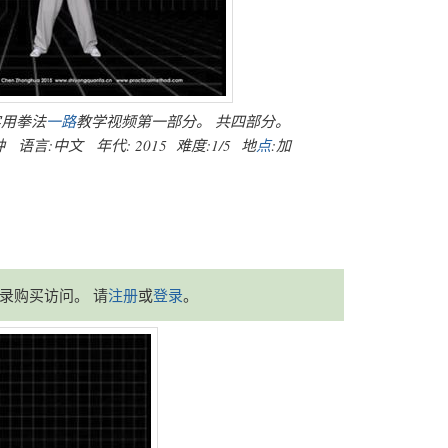
实用拳法
一路
教学视频第一部分。 共四部分。
钟 语言:中文 年代: 2015 难度:1/5 地
点
:加
录购买访问。 请
注册
或
登录
。