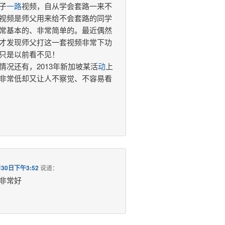
子
一路
视频，自从学会套路一来不
视频是师父用来给不会套路的同学
常基本的、非常简单的。最近偶然
才发现师父打这一套视频非常下功
只是以前看不见！
情况还有，2013年新加坡某活
动
上
非常低却又让人不察觉、不容易看
月30日下午3:52
说道：
非常好