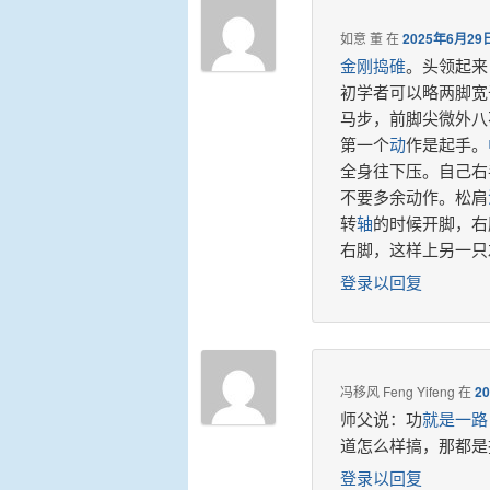
如意 董
在
2025年6月29
金刚捣碓
。头领起来
初学者可以略两脚宽
马步，前脚尖微外八
第一个
动
作是起手。
全身往下压。自己右
不要多余动作。松肩
转
轴
的时候开脚，右
右脚，这样上另一只
登录以回复
冯移风 Feng Yifeng
在
2
师父说：功
就是
一路
道怎么样搞，那都是
登录以回复