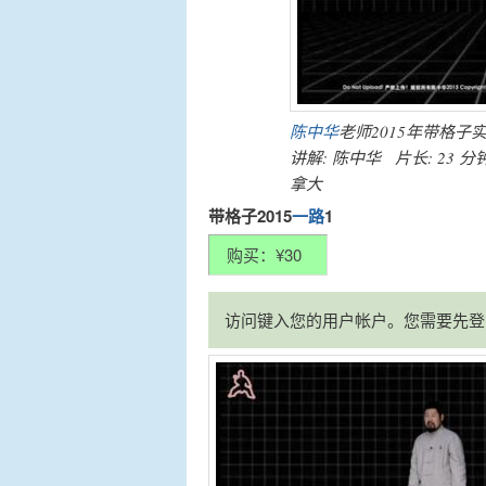
陈中华
老师2015年带格子
讲解: 陈中华 片长: 23 分
拿大
带格子2015
一路
1
访问键入您的用户帐户。您需要先登