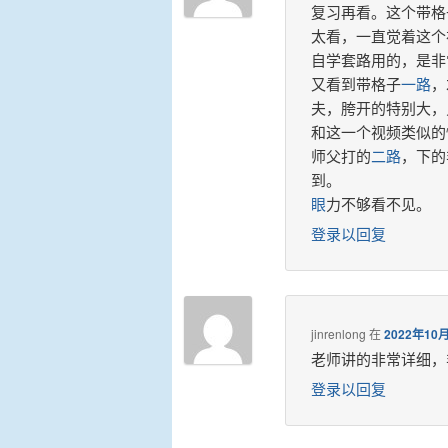
复习再看。这个带格
太看，一直觉着这个
自学套路用的，是非
又看到带格子
一路
，
夫，胯开的特别大，
和这一个视频类似的
师父打的
二路
，下的
到。
眼
力不够看不见。
登录以回复
jinrenlong
在
2022年10
老师讲的非常详细，
登录以回复