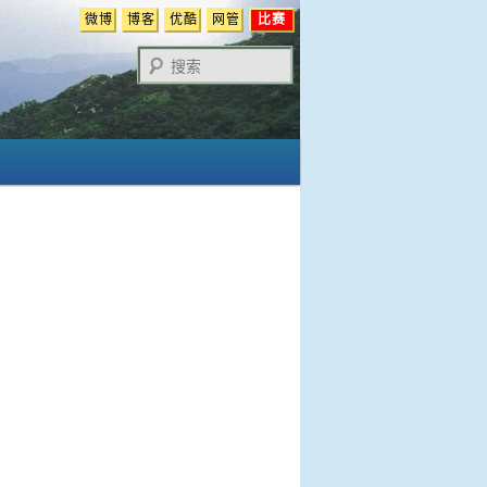
微博
博客
优酷
网管
比赛
搜
索