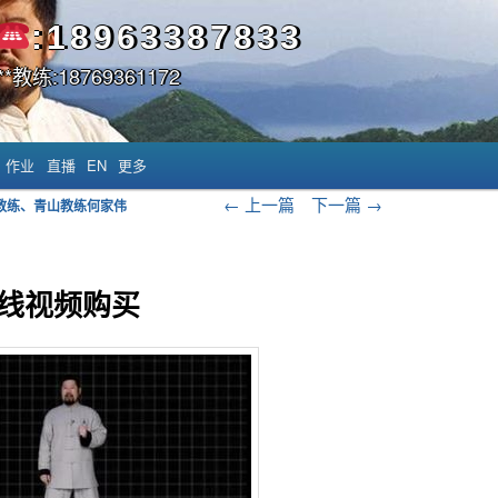
:18963387833
*教练:18769361172
作业
直播
EN
更多
文章导航
←
上一篇
下一篇
→
教练、青山教练何家伟
在线视频购买