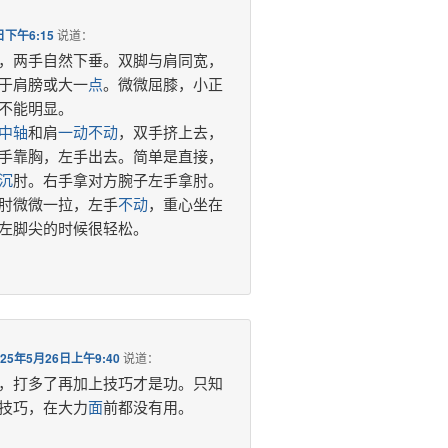
日下午6:15
说道：
，两手自然下垂。双脚与肩同宽，
于肩膀或大一
点
。微微屈膝，小正
不能明显。
中轴
和肩
一动不动
，双手挤上去，
手靠胸，左手出去。简单是直接，
沉
肘。右手拿对方腕子左手拿肘。
肘微微一拉，左手
不动
，重心坐在
左脚尖的时候很轻松。
025年5月26日上午9:40
说道：
，打多了再加上技巧才是功。只知
技巧，在大力
面
前都没有用。