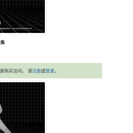
全集
录购买访问。 请
注册
或
登录
。