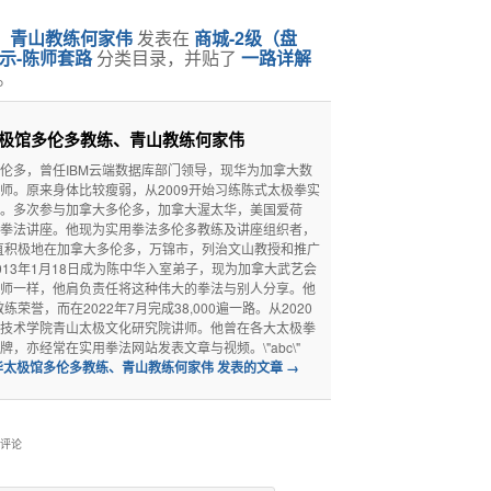
、青山教练何家伟
发表在
商城-2级（盘
示-陈师套路
分类目录，并贴了
一路详解
。
太极馆多伦多教练、青山教练何家伟
伦多，曾任IBM云端数据库部门领导，现华为加拿大数
师。原来身体比较瘦弱，从2009开始习练陈式太极拳实
。多次参与加拿大多伦多，加拿大渥太华，美国爱荷
拳法讲座。他现为实用拳法多伦多教练及讲座组织者，
一直积极地在加拿大多伦多，万锦市，列治文山教授和推广
013年1月18日成为陈中华入室弟子，现为加拿大武艺会
师一样，他肩负责任将这种伟大的拳法与别人分享。他
练荣誉，而在2022年7月完成38,000遍一路。从2020
技术学院青山太极文化研究院讲师。他曾在各大太极拳
，亦经常在实用拳法网站发表文章与视频。\"abc\"
华太极馆多伦多教练、青山教练何家伟 发表的文章
→
条评论