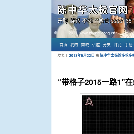
陈中华太极官网
开胯 旋转 不动 **微信:popo168 *
主菜单
首页
我的
商城
讲座
分支
评论
手册
跳至主内容区域
跳至副内容区域
发表于
2018年5月22日
由
陈中华太极馆多伦多
“带格子2015一路1”