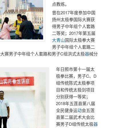
点教练。
曾在2017年度参加中国
扬州太极拳国际大赛获
得男子中年组个人套路
二等奖；2017年第五届
大青山
国际太极拳大赛
男子中年组个人套路二
拳大赛男子中年组个人套路和男子C组洪式太极
器
械分
年日照市第十一届太
极拳比赛，男子C、D
组传统陈式太极拳项
目和传统太极剑项目
分别获得一等奖；
2018年五莲县第八届
全民健身运
动
会五莲
县第二届武术大会比
赛男子D组传统太极
器