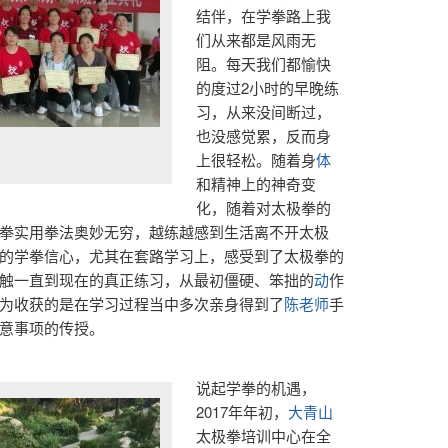
结伴，在学拳路上我
们从来都是风雨无
阻。每天我们都愉快
的度过2小时的早晚练
习，从来没间断过，
也没感觉累，反而身
上很轻松。随着身
体
和精神上的神奇变
化，随着对太极拳的
拳实用拳法奥妙无穷，越练越感到生活离不开太极
的学拳信心，尤其在套路学习上，感受到了太极拳的
触一直到现在的真正练习，从最初僵硬、笨拙的
动
作
为收获的是在学习过程当中多次亲身得到了
陈老师
手
意事项的传授。
说起学拳的机遇，
2017年年初，
大青山
太极拳培训中心在全