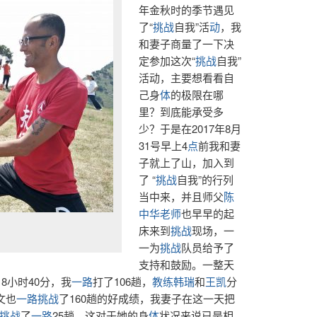
年金秋时的季节遇见
了“
挑战
自我”活
动
，我
和妻子商量了一下决
定参加这次“
挑战
自我”
活动，主要想看看自
己身
体
的极限在哪
里？到底能承受多
少？于是在2017年8月
31号早上4
点
前我和妻
子就上了山，加入到
了 “
挑战
自我”的行列
当中来，并且师父
陈
中华老师
也早早的起
床来到
挑战
现场，一
一为
挑战
队员给予了
支持和鼓励。一整天
18小时40分，我
一路
打了106趟，
教练
韩瑞
和
王凯
分
文也
一路
挑战
了160趟的好成绩，我妻子在这一天把
挑战
了
一路
25趟，这对于她的身
体
状况来说已是相