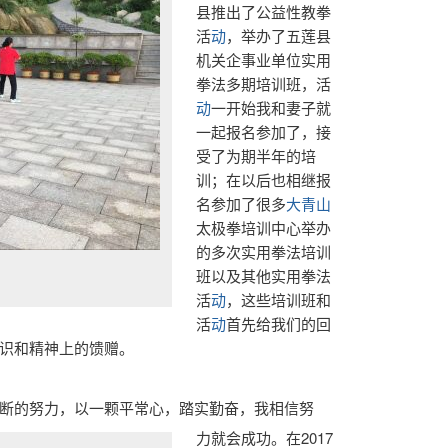
县推出了公益性教拳
活
动
，举办了五莲县
机关企事业单位实用
拳法多期培训班，活
动
一开始我和妻子就
一起报名参加了，接
受了为期半年的培
训；在以后也相继报
名参加了很多
大青山
太极拳培训中心举办
的多次实用拳法培训
班以及其他实用拳法
活
动
，这些培训班和
活
动
首先给我们的回
识和精神上的馈赠。
断的努力，以一颗平常心，踏实勤奋，我相信努
力就会成功。在2017