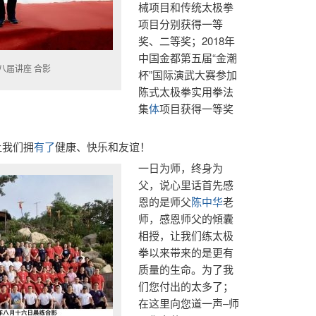
械项目和传统太极拳
项目分别获得一等
奖、二等奖；2018年
中国金都第五届“金潮
八届讲座 合影
杯”国际演武大赛参加
陈式太极拳实用拳法
集
体
项目获得一等奖
让我们拥
有了
健康、快乐和友谊！
一日为师，终身为
父，说心里话首先感
恩的是师父
陈中华
老
师，感恩师父的傾囊
相授，让我们练太极
拳以来带来的是更有
质量的生命。为了我
们您付出的太多了；
在这里向您道一声–师