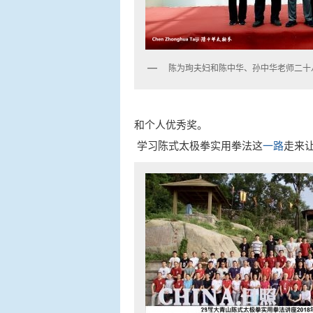
陈为珣夫妇和陈中华、孙中华老师二十
和个人优秀奖。
学习陈式太极拳实用拳法这
一路
走来