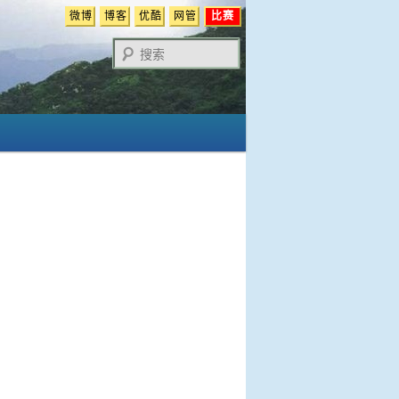
微博
博客
优酷
网管
比赛
搜
索