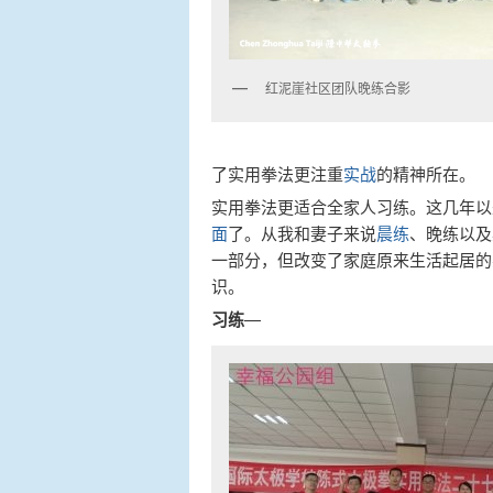
红泥崖社区团队晚练合影
了实用拳法更注重
实战
的精神所在。
实用拳法更适合全家人习练。这几年以
面
了。从我和妻子来说
晨练
、晚练以及
一部分，但改变了家庭原来生活起居的
识。
习练
—