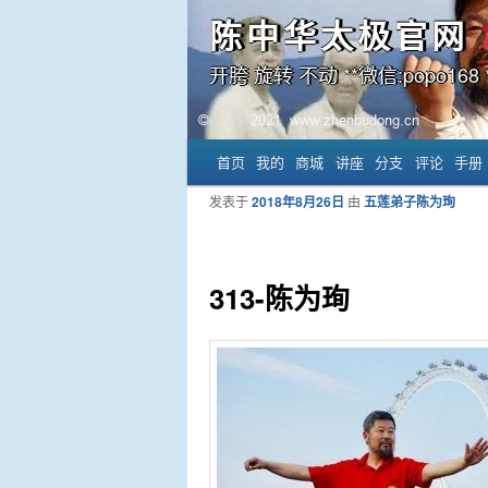
陈中华太极官网
开胯 旋转 不动 **微信:popo168 *
主菜单
首页
我的
商城
讲座
分支
评论
手册
跳至主内容区域
跳至副内容区域
发表于
2018年8月26日
由
五莲弟子陈为珣
313-陈为珣