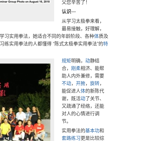
父您辛苦了！
认识
—
从学习太极拳来看，
最易接触，好理解，
学习实用拳法，她适合不同的年龄阶段、各种
体
质及
习练实用拳法的人都懂得 “陈式太极拳实用拳法”的
特
规矩
明确，
动
静结
合，
刚柔
相济、能帮
助人内外兼修，需要
不动
，
开胯
，
旋转
，
能促进人
体
的新陈代
谢，既活
动
了关节、
又疏通了经络，还能
对人的心情进行调
节。
实用拳法的
基本功
和
套路练习
更是比较综