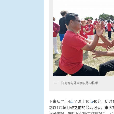
陈为珣与外国朋友练习推手
下来从早上4
点
至晚上10
点
40分，历时
别以172趟打破之前的最高记录，来庆
记录做好、把后勤保障工作搞好后，也