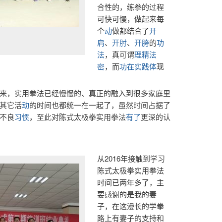
合性的，练拳的过程
可快可慢，做起来每
个
动
做都结合了
开
肩
、
开肘
、
开胯
的
功
法
，真可谓
理精法
密
，而
功在实践
体
现
来，实用拳法已经慢慢的、真正的融入到很多家庭里
其它活
动
的时间也都统一在一起了，虽然时间占据了
不良
习惯
，至此对陈式太极拳实用拳法
有了
更深的认
从2016年接触到学习
陈式太极拳实用拳法
时间已两年多了，主
要感谢的是我的妻
子，在这漫长的学拳
路上有妻子的支持和