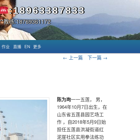
:18963387833
*教练:18769361172
作业
直播
EN
更多
文章导航
←
上一篇
下一篇
→
陈为珣
一一五莲， 男，
1964年10月7日出生，在
山东省五莲县园艺场工
作 ，自2018年5月9日始
担任五莲县洪凝街道红
泥崖社区实用拳法练功