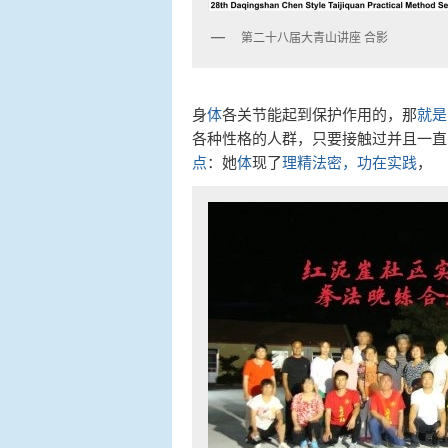
第二十八届大青山讲座 合影
身
体
各关节能起到保护作用的，那
就是
各种性格的人群，只要接触过并且一直
点
：她
体
现了
理精法密，功在实践
，