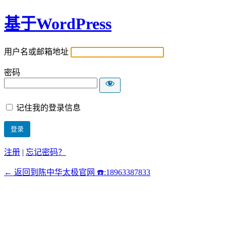
基于WordPress
用户名或邮箱地址
密码
记住我的登录信息
注册
|
忘记密码？
← 返回到陈中华太极官网 ☎️:18963387833