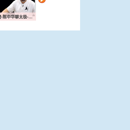
-陈中华聊太极-…
翻过去20211008
肘的【过去】202