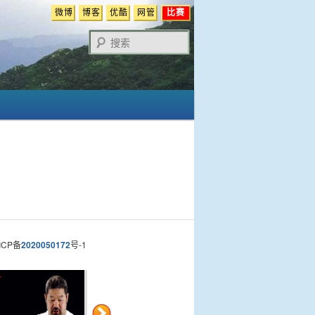
微博
博客
优酷
网管
比赛
搜
索
CP备
2020050172
号-1