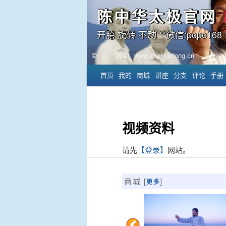
陈中华太极官网
开胯 旋转 不动 **微信:popo168 *
主菜单
首页
我的
商城
讲座
分支
评论
手册
跳至主内容区域
跳至副内容区域
视频资料
请先
【登录】
网站。
商城 [
]
更多