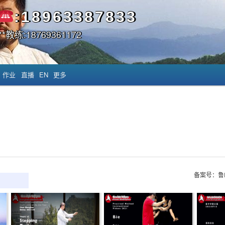
:18963387833
*教练:18769361172
作业
直播
EN
更多
备案号：鲁I