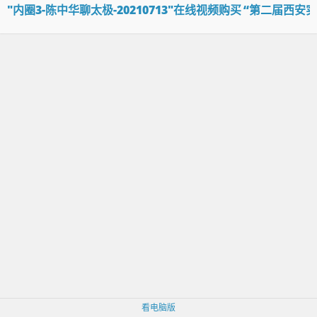
"内圈3-陈中华聊太极-20210713"在线视频购买
“第二届西安实
看电脑版