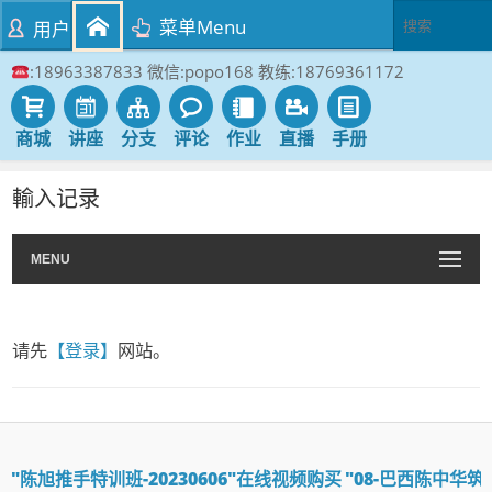
菜单Menu
用户
:18963387833 微信:popo168 教练:18769361172
商城
讲座
分支
评论
作业
直播
手册
輸入记录
MENU
请先
【登录】
网站。
"陈旭推手特训班-20230606"在线视频购买
"08-巴西陈中华筑