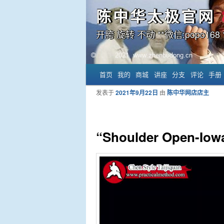
陈中华太极官网
开胯 旋转 不动 **微信:popo168 *
主菜单
首页
我的
商城
讲座
分支
评论
手册
跳至主内容区域
跳至副内容区域
发表于
2021年9月22日
由
陈中华网店店主
“Shoulder Open-I