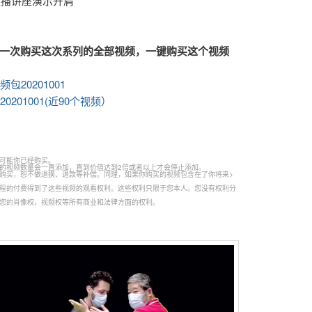
直播讲座演示开肩
一次购买这次系列的全部视频，一键购买这个视频
20201001
201001(近90个视频）
可能你已经购买。
的视频数量会一直添加，直到价值达到2倍或者以上才会停止添加。
购买，恕不做退换、退款等补偿。同理，如果你购买的视频包含在了你将来>
程的付费得到了这些视频的观看权利。这些权利只限于您本人。您没有权利分
您的肖像权，视频权等所有商业和法律方面的权利。