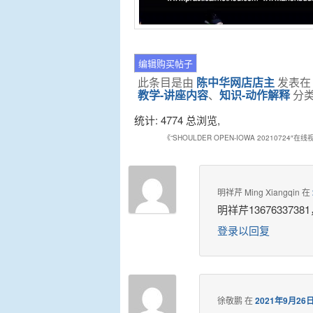
此条目是由
陈中华网店店主
发表
教学-讲座内容
、
知识-动作解释
分
统计: 4774 总浏览,
《
“SHOULDER OPEN-IOWA 20210724″在
明祥芹 Ming Xiangqin
在
明祥芹13676337
登录以回复
徐敬鹏
在
2021年9月26日