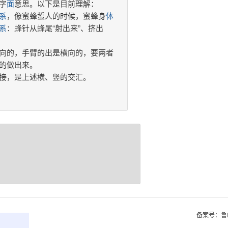
字
面
意思。以下是目前理解：
系
，像蜜蜂蜇人的时候，蜜蜂身
体
系
：蜂针从蜂尾“射出来”、挤出
向的，手臂的出是横向的，要两者
的做出来。
接，是上述横、竖的交汇。
备案号：鲁I