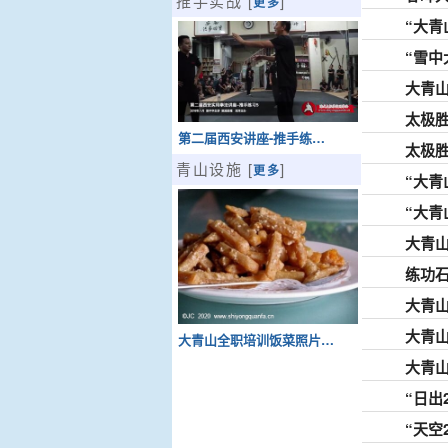
推手实战 [
]
更多
“大青
“雪中
大青山
太极胜
第二届西安讲座-推手练…
太极胜
青山设施 [
]
更多
“大青
“大青
大青山
练功
大青山
大青山
大青山全职培训饭菜照片…
大青山
“日出
“天空