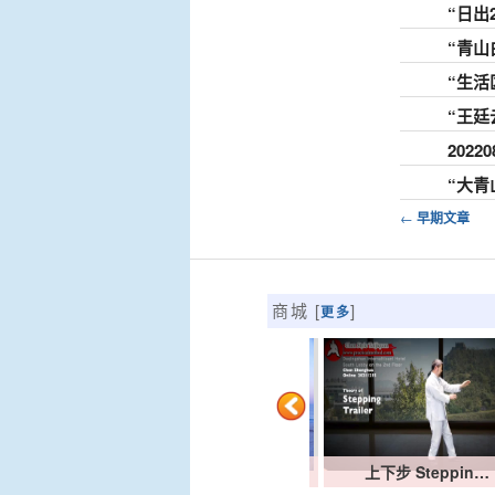
“日出
“青山
“生活
“王廷
202
“大青
文章导航
←
早期文章
商城 [
]
更多
课有关齿轮箱…
陈中华视2021主要频…
上下步 Steppin…