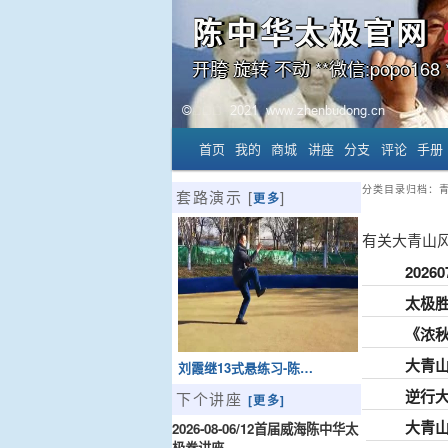
陈中华太极官网
开胯 旋转 不动 **微信:popo168 *
主菜单
首页
我的
商城
讲座
分支
评论
手册
跳至主内容区域
跳至副内容区域
分类目录归档：
套路演示 [
]
更多
有关大青山
202
太极胜
《浓秋
大青山
刘霞继13式悬练习-陈…
逆行
下个讲座
[更多]
大青山
2026-08-06/12首届威海陈中华太
极拳讲座