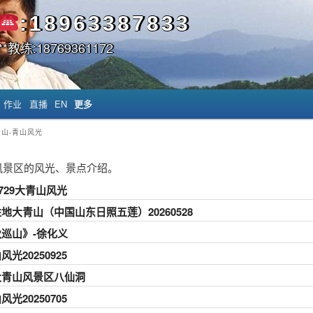
:18963387833
*教练:18769361172
作业
直播
EN
更多
青山-青山风光
风景区的风光、景点介绍。
60729大青山风光
地大青山（中国山东日照五莲）20260528
巡山》-徐化义
风光20250925
大青山风景区八仙洞
风光20250705