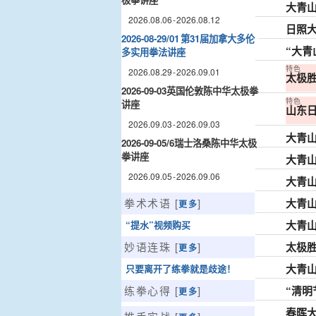
大青山
2026.08.06 - 2026.08.12
日照
2026-08-29/01 第31届加拿大多伦
“大青
多实用拳法讲座
特色
2026.08.29 - 2026.09.01
太极胜
2026-09-03英国伦敦陈中华太极拳
特色
讲座
山东
2026.09.03 - 2026.09.03
大青山
2026-09-05/6瑞士洛桑陈中华太极
拳讲座
大青山
2026.09.05 - 2026.09.06
大青山
大青山
拳术术语 [
]
更多
大青山
“提水”视频购买
太极胜
妙语连珠 [
]
更多
大青山
只要离开了练拳就是歧途！
“清明
练拳心得 [
]
更多
春晖大