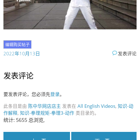
2022年10月13日
发表评论
发表评论
要发表评论，您必须先
登录
。
此条目是由
陈中华网店店主
发表在
All English Videos
,
知识-动
作解释
,
知识-拳理规矩-拳理3-动作
类目录的。
统计: 5655 总浏览,