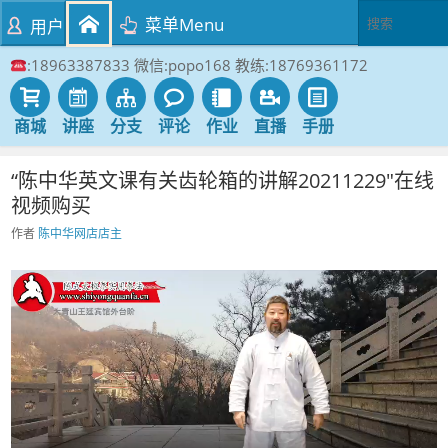
菜单Menu
用户
:18963387833 微信:popo168 教练:18769361172
商城
讲座
分支
评论
作业
直播
手册
“陈中华英文课有关齿轮箱的讲解20211229″在线
视频购买
作者
陈中华网店店主