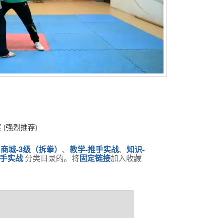
买
(强烈推荐)
在
商城-3级（拆拳）
、
教学-推手实战
、
知识-
推手实战
分类目录的。将
固定链接
加入收藏