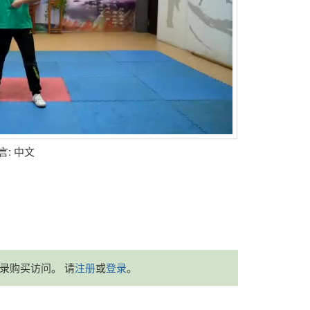
语言: 中文
录购买访问。 请
注册
或
登录
。