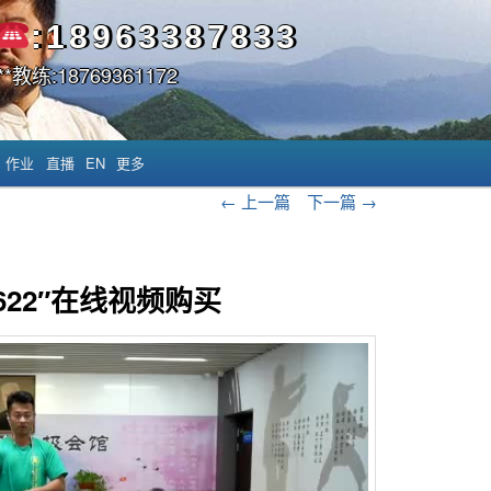
:18963387833
*教练:18769361172
作业
直播
EN
更多
文章导航
←
上一篇
下一篇
→
0622″在线视频购买