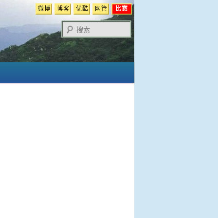
微博
博客
优酷
网管
比赛
搜
索