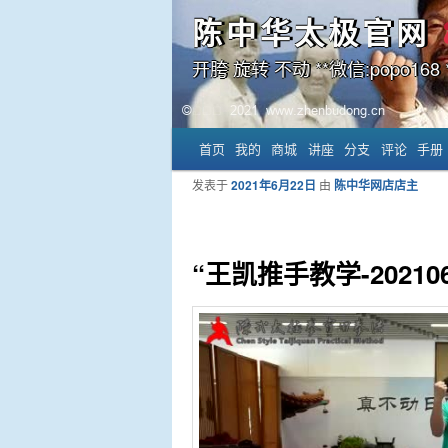
陈中华太极官网
开胯 旋转 不动 **微信:popo168 *
主菜单
首页
我的
商城
讲座
分支
评论
手册
跳至主内容区域
跳至副内容区域
发表于
2021年6月22日
由
陈中华网店店主
“王凯推手教学-2021