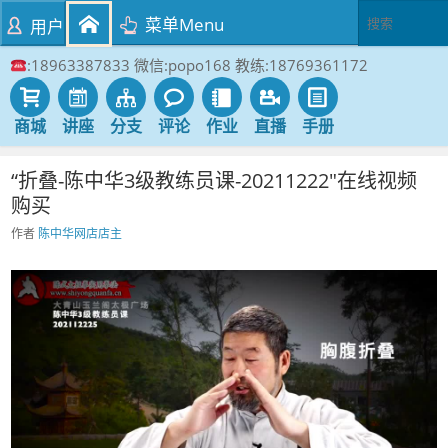
菜单Menu
用户
:18963387833 微信:popo168 教练:18769361172
商城
讲座
分支
评论
作业
直播
手册
“折叠-陈中华3级教练员课-20211222″在线视频
购买
作者
陈中华网店店主