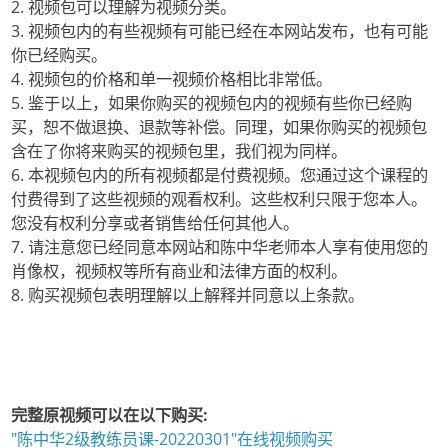
2. 视频包可以理解为视频分类。
3. 视频包内的有些视频有可能已经在本网站发布，也有可能
你已经购买。
4. 视频包的价格和单一视频价格相比非常低。
5. 鉴于以上，如果你购买的视频包内的视频有些你已经购
买，恕不做退换、退款等补偿。同理，如果你购买的视频包
含在了你将来购买的视频包里，我们视为同样。
6. 本视频包内的所有视频都是付费视频。您通过这个课程的
付费得到了这些视频的观看权利。这些权利只限于您本人。
您没有权利分享或者销售给任何其他人。
7. 请注意您已经同意本网站和陈中华老师本人享有使用您的
肖像权，视频权等所有商业和法律方面的权利。
8. 购买视频包表明理解以上解释并同意以上条款。
完整原视频可以在以下购买:
"陈中华2级教练员课-20220301"在线视频购买