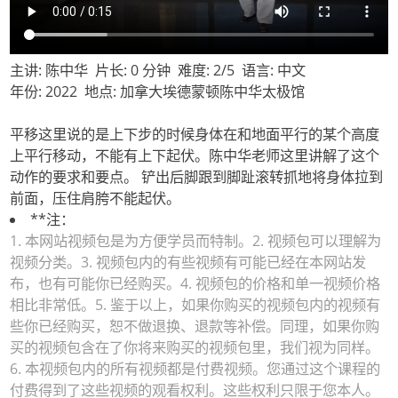
主讲: 陈中华 片长: 0 分钟 难度: 2/5 语言: 中文
年份: 2022 地点: 加拿大埃德蒙顿陈中华太极馆
平移这里说的是上下步的时候身体在和地面平行的某个高度
上平行移动，不能有上下起伏。陈中华老师这里讲解了这个
动作的要求和要点。 铲出后脚跟到脚趾滚转抓地将身体拉到
前面，压住肩胯不能起伏。
**注：
1. 本网站视频包是为方便学员而特制。2. 视频包可以理解为
视频分类。3. 视频包内的有些视频有可能已经在本网站发
布，也有可能你已经购买。4. 视频包的价格和单一视频价格
相比非常低。5. 鉴于以上，如果你购买的视频包内的视频有
些你已经购买，恕不做退换、退款等补偿。同理，如果你购
买的视频包含在了你将来购买的视频包里，我们视为同样。
6. 本视频包内的所有视频都是付费视频。您通过这个课程的
付费得到了这些视频的观看权利。这些权利只限于您本人。