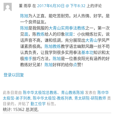
董 雨亭
在
2017年6月30日 @ 下午8:32
上的评论
陈旭
为人正直、能吃苦耐劳。对人热情、好学。是
一个良师益友。
陈旭
是我佩服的
大青山
实用拳法教练
之一，第一次
见
面
，陈
教练
给人的印象
就是
：小伙精炼壮实，说
话声音不高，谦和低调，充分展现出
大青山
学风严
谨素质极高。
陈旭教练
教学语言幽默风趣一丝不苟
认真负责，让我学到很多实用拳法
基本功
知识和太
极
推手
技巧方法，
陈旭
是一位善良阳光有涵养的好
教练好兄弟！
陈旭
好样的给你
点
赞！
登录以回复
此条目是由
陈中华太极馆总教练、青山教练陈旭
发表在
陈中华
太极馆-弟子列表
,
陈中华太极馆-教练列表
,
青太研院-研院教师
类
目录的，并贴了
勤工俭学
标签。
统计: 15362 总浏览,