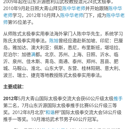
2009年起在山东沂源胜利山武校教授混元24式太极拳，
2010年9月赴日照大青山拜见
陈中华老师
并开始跟随
陈中华
老师
学习，2012年10月拜入
陈中华老师
门下，成为
陈中华老
师
第95位弟子。
从师陈式太极拳实用拳法海外掌门人陈中华先生，系统学习
陈氏太极拳实用拳法。
陈旭
曾经应邀赴新加坡、印尼：巴厘
岛，雅加达、澳大利亚：佩斯，悉尼，布里斯班，堪培拉、
尼泊尔：加德
满
都。北京、苏州、上海、日照、沂水、临
沂、泉州、佳木斯、青岛、南通、泰州、郑州、莒县、肥
城、马鞍山、淮北、山东大学、东营、桂林阳朔、意大利、
波兰、瑞士、捷克等地教授陈式太极拳实用拳法。
主要成就：
2012
年
5月大青山国际太极拳交流大会获60公斤级太极
推手
第二名，7月山东沂源国际太极拳推手比赛65公斤级三等
奖。2012年8月北京“
和谐
杯”国际太极拳交流大会58公斤级
推手一等奖。10月潍坊武术节男子60公斤冠军。