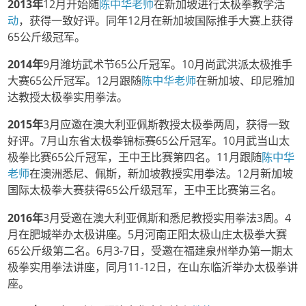
2013
年
12月开始随
陈中华老师
在新加坡进行太极拳教学活
动
，获得一致好评。同年12月在新加坡国际推手大赛上获得
65公斤级冠军。
2014
年
9月潍坊武术节65公斤冠军。10月尚武洪派太极推手
大赛65公斤冠军。12月跟随
陈中华老师
在新加坡、印尼雅加
达教授太极拳实用拳法。
2015
年
3月应邀在澳大利亚佩斯教授太极拳两周，获得一致
好评。7月山东省太极拳锦标赛65公斤冠军。10月武当山太
极拳比赛65公斤冠军，王中王比赛第四名。11月跟随
陈中华
老师
在澳洲悉尼、佩斯，新加坡教授实用拳法。12月新加坡
国际太极拳大赛获得65公斤级冠军，王中王比赛第三名。
2016
年
3月受邀在澳大利亚佩斯和悉尼教授实用拳法3周。4
月在肥城举办太极讲座。5月河南正阳太极山庄太极拳大赛
65公斤级第二名。6月3-7日，受邀在福建泉州举办第一期太
极拳实用拳法讲座，同月11-12日，在山东临沂举办太极拳讲
座。