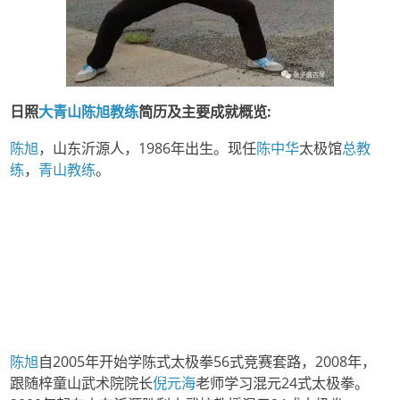
日照
大青山
陈旭教练
简历及主要成就概览
:
陈旭
，山东沂源人，1986年出生。现任
陈中华
太极馆
总教
练
，
青山教练
。
陈旭
自2005年开始学陈式太极拳56式竞赛套路，2008年，
跟随梓童山武术院院长
倪元海
老师学习混元24式太极拳。