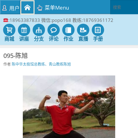
菜单Menu
用户
:18963387833 微信:popo168 教练:18769361172
商城
讲座
分支
评论
作业
直播
手册
095-陈旭
作者
陈中华太极馆总教练、青山教练陈旭