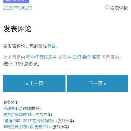
2025年9月2日
发表评论
发表评论
要发表评论，您必须先
登录
。
此条目是由
陈中华网店店主
发表在
知识-动作解释
类目录的。
统计: 169 总浏览,
« 上一页
下一页 »
更多帖子
手动腰不动
(强烈推荐)
发力时肩膀的作用
(强烈推荐)
“炮捶讲解1-2013”在线视频购买
(强烈推荐)
单鞭到云手的过渡-无锡2014
(强烈推荐)