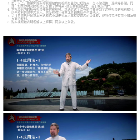
2倍或者以上才会停止添加。
鉴于以上，如果你购买的视频包内的视频有些你已经购买，恕不做退换、退款等补偿。同
理，如果你购买的视频包含在了你将来>购买的视频包里，我们视为同样。
本视频包内的所有视频都是付费视频。您通过这个课程的付费得到了这些视频的观看权利。
这些权利只限于您本人。您没有权利分享或者销售给任何其他人。
请注意您已经同意本网站和陈中华老师本人享有使用您的肖像权，视频权等所有商业和法律
方面的权利。
购买视频包表明理解以上解释并同意以上条款。