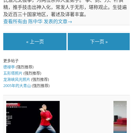
氏混元太极拳，为两位宗师入室弟子。 拳、剑、刀、杆俱
精，推手技击出神入化，常发人于无形，堪称观止。生徒遍
及近百三十国家地区，著述及译著丰富。
查看所有由 陈中华 发表的文章
→
« 上一页
下一页 »
更多帖子
德禄亭
(强烈推荐)
五形塔照片
(强烈推荐)
龙湫峡风光照片
(强烈推荐)
2005年的大青山
(强烈推荐)