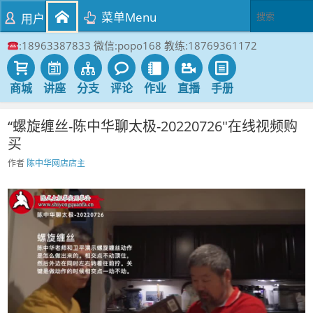
菜单Menu
用户
:18963387833 微信:popo168 教练:18769361172
商城
讲座
分支
评论
作业
直播
手册
“螺旋缠丝-陈中华聊太极-20220726″在线视频购
买
作者
陈中华网店店主