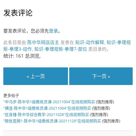
发表评论
要发表评论，您必须先
登录
。
此条目是由
陈中华网店店主
发表在
知识-动作解释
,
知识-拳理规
矩-拳理3-动作
,
知识-拳理规矩-拳理7-部位
类目录的。
统计: 161 总浏览,
« 上一页
下一页 »
更多帖子
"中马步-陈中华1级教练员课-20211004"在线视频购买
(强烈推荐)
"横竖-陈中华1级教练员课-20211004"在线视频购买
(强烈推荐)
"庇身捶-陈中华综合教学-20211028"在线视频购买
(强烈推荐)
"胯就是胯1-陈中华1级教练员课-20211129"在线视频购买
(强烈推荐)