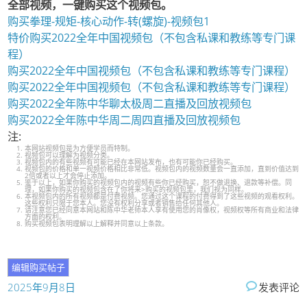
全部视频，一键购买这个视频包。
购买拳理-规矩-核心动作-转(螺旋)-视频包1
特价购买2022全年中国视频包（不包含私课和教练等专门课
程）
购买2022全年中国视频包（不包含私课和教练等专门课程）
购买2022全年中国视频包（不包含私课和教练等专门课程）
购买2022全年陈中华聊太极周二直播及回放视频包
购买2022全年陈中华周二周四直播及回放视频包
注:
本网站视频包是为方便学员而特制。
视频包可以理解为视频分类。
视频包内的有些视频有可能已经在本网站发布，也有可能你已经购买。
视频包的价格和单一视频价格相比非常低。视频包内的视频数量会一直添加，直到价值达到
2倍或者以上才会停止添加。
鉴于以上，如果你购买的视频包内的视频有些你已经购买，恕不做退换、退款等补偿。同
理，如果你购买的视频包含在了你将来>购买的视频包里，我们视为同样。
本视频包内的所有视频都是付费视频。您通过这个课程的付费得到了这些视频的观看权利。
这些权利只限于您本人。您没有权利分享或者销售给任何其他人。
请注意您已经同意本网站和陈中华老师本人享有使用您的肖像权，视频权等所有商业和法律
方面的权利。
购买视频包表明理解以上解释并同意以上条款。
2025年9月8日
发表评论