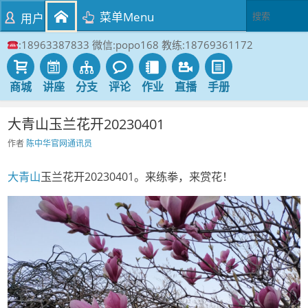
菜单Menu
用户
:18963387833 微信:popo168 教练:18769361172
商城
讲座
分支
评论
作业
直播
手册
大青山玉兰花开20230401
作者
陈中华官网通讯员
大青山
玉兰花开20230401。来练拳，来赏花！