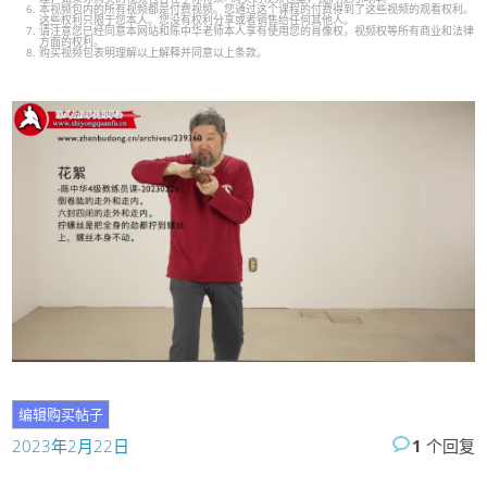
本视频包内的所有视频都是付费视频。您通过这个课程的付费得到了这些视频的观看权利。
这些权利只限于您本人。您没有权利分享或者销售给任何其他人。
请注意您已经同意本网站和陈中华老师本人享有使用您的肖像权，视频权等所有商业和法律
方面的权利。
购买视频包表明理解以上解释并同意以上条款。
2023年2月22日
1
个回复