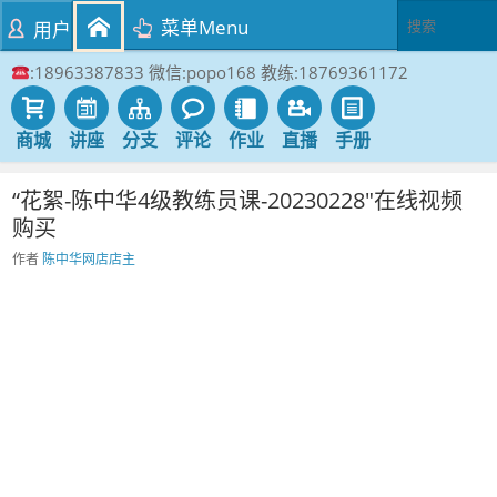
菜单Menu
用户
:18963387833 微信:popo168 教练:18769361172
商城
讲座
分支
评论
作业
直播
手册
“花絮-陈中华4级教练员课-20230228″在线视频
购买
作者
陈中华网店店主