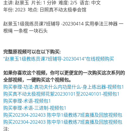
主讲: 赵景玉 片长: 1 分钟 难度: 2/5 语言: 中文
年份: 2023 地点: 日照真不动太极拳会馆
赵景玉1级我练员课7班辅导 -20230414 实用拳法三神器 一
根绳 一条棍 一块石头
完整原视频可以在以下购买:
"赵景玉1级教练员课7班辅导-20230414"在线视频购买
如果你喜欢这个视频，你可以更便宜的一次购买这次系列的
全部视频，一键购买这个视频包。
购买拳理-功法-真功夫什么内功是什么-身上练出器-视频包1
购买真不动太极视频花絮20230101至20240101-视频包1
购买拳理-术语-视频包1
购买拳理-术语-三进制-视频包1
购买202304-202403 陈中华1级教练7班直播及回放视频包
购买202304-202403 陈中华1级教练7班直播及回放视频包
注: