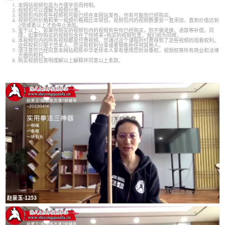
本网站视频包是为方便学员而特制。
视频包可以理解为视频分类。
视频包内的有些视频有可能已经在本网站发布，也有可能你已经购买。
视频包的价格和单一视频价格相比非常低。视频包内的视频数量会一直添加，直到价值达到
2倍或者以上才会停止添加。
鉴于以上，如果你购买的视频包内的视频有些你已经购买，恕不做退换、退款等补偿。同
理，如果你购买的视频包含在了你将来>购买的视频包里，我们视为同样。
本视频包内的所有视频都是付费视频。您通过这个课程的付费得到了这些视频的观看权利。
这些权利只限于您本人。您没有权利分享或者销售给任何其他人。
请注意您已经同意本网站和陈中华老师本人享有使用您的肖像权，视频权等所有商业和法律
方面的权利。
购买视频包表明理解以上解释并同意以上条款。