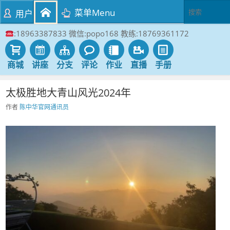
菜单Menu
用户
:18963387833 微信:popo168 教练:18769361172
商城
讲座
分支
评论
作业
直播
手册
太极胜地大青山风光2024年
作者
陈中华官网通讯员