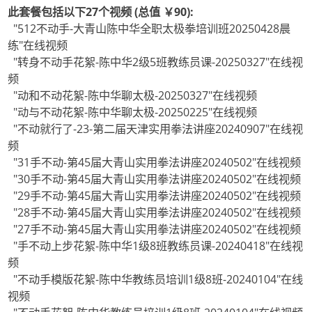
此套餐包括以下27个视频 (总值 ￥90):
"512不动手-大青山陈中华全职太极拳培训班20250428晨
练"在线视频
"转身不动手花絮-陈中华2级5班教练员课-20250327"在线视
频
"动和不动花絮-陈中华聊太极-20250327"在线视频
"动与不动花絮-陈中华聊太极-20250225"在线视频
"不动就行了-23-第二届天津实用拳法讲座20240907"在线视
频
"31手不动-第45届大青山实用拳法讲座20240502"在线视频
"30手不动-第45届大青山实用拳法讲座20240502"在线视频
"29手不动-第45届大青山实用拳法讲座20240502"在线视频
"28手不动-第45届大青山实用拳法讲座20240502"在线视频
"27手不动-第45届大青山实用拳法讲座20240502"在线视频
"手不动上步花絮-陈中华1级8班教练员课-20240418"在线视
频
"不动手模版花絮-陈中华教练员培训1级8班-20240104"在线
视频