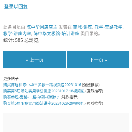
登录以回复
此条目是由
陈中华网店店主
发表在
商城-讲座
,
教学-套路教学
,
教学-讲座内容
,
陈中华太极馆-培训讲座
类目录的。
统计: 585 总浏览,
« 上一页
下一页 »
更多帖子
购买陈旭和陈中华三步教一路视频包20231016
(强烈推荐)
购买第5届潮汕实用拳法讲座20231017-18视频包
(强烈推荐)
购买拳理-套路-一路-单鞭-视频包1
(强烈推荐)
购买第5届阳朔实用拳法讲座20231028-29视频包
(强烈推荐)