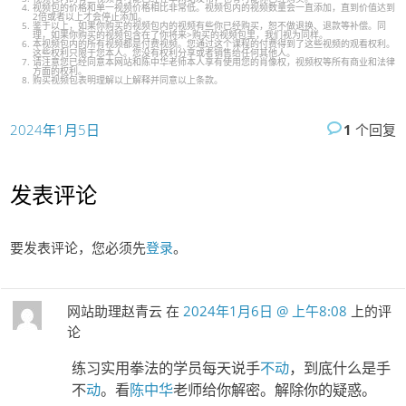
视频包的价格和单一视频价格相比非常低。视频包内的视频数量会一直添加，直到价值达到
2倍或者以上才会停止添加。
鉴于以上，如果你购买的视频包内的视频有些你已经购买，恕不做退换、退款等补偿。同
理，如果你购买的视频包含在了你将来>购买的视频包里，我们视为同样。
本视频包内的所有视频都是付费视频。您通过这个课程的付费得到了这些视频的观看权利。
这些权利只限于您本人。您没有权利分享或者销售给任何其他人。
请注意您已经同意本网站和陈中华老师本人享有使用您的肖像权，视频权等所有商业和法律
方面的权利。
购买视频包表明理解以上解释并同意以上条款。
2024年1月5日
1
个回复
发表评论
要发表评论，您必须先
登录
。
网站助理赵青云
在
2024年1月6日 @ 上午8:08
上的评
论
练习实用拳法的学员每天说手
不动
，到底什么是手
不
动
。看
陈中华
老师给你解密。解除你的疑惑。