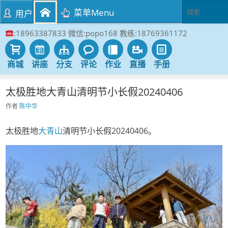
菜单Menu
用户
:18963387833 微信:popo168 教练:18769361172
商城
讲座
分支
评论
作业
直播
手册
太极胜地大青山清明节小长假20240406
作者
陈中华
太极胜地
大青山
清明节小长假20240406。