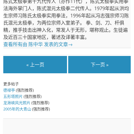
陈式太极拳第十九代传人（亦作11代），陈式太极拳实用拳
法海外掌门人，陈式混元太极拳二代传人。1979年起从洪均
生宗师习陈氏太极拳实用拳法，1996年起从冯志强宗师习陈
氏混元太极拳，为两位宗师入室弟子。 拳、剑、刀、杆俱
精，推手技击出神入化，常发人于无形，堪称观止。生徒遍
及近百三十国家地区，著述及译著丰富。
查看所有由 陈中华 发表的文章
→
« 上一页
下一页 »
更多帖子
德禄亭
(强烈推荐)
五形塔照片
(强烈推荐)
龙湫峡风光照片
(强烈推荐)
2005年的大青山
(强烈推荐)