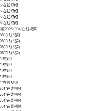
05"在线视频
05"在线视频
05"在线视频
05"在线视频
20251004"在线视频
08"在线视频
08"在线视频
08"在线视频
08"在线视频
"在线视频
"在线视频
"在线视频
"在线视频
01"在线视频
801"在线视频
801"在线视频
801"在线视频
801"在线视频