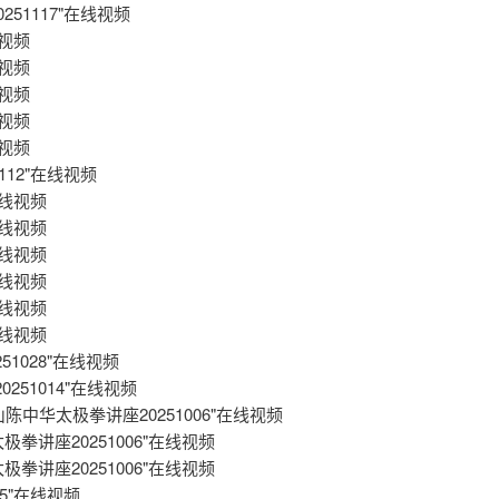
51117"在线视频
线视频
线视频
线视频
线视频
线视频
112"在线视频
在线视频
在线视频
在线视频
在线视频
在线视频
在线视频
51028"在线视频
251014"在线视频
陈中华太极拳讲座20251006"在线视频
拳讲座20251006"在线视频
拳讲座20251006"在线视频
05"在线视频