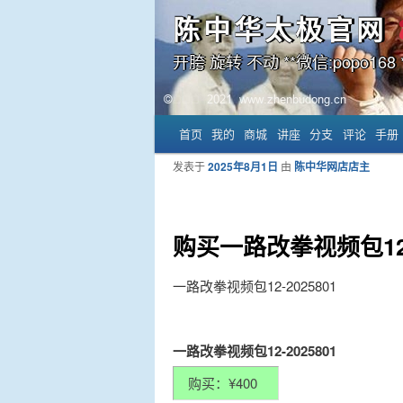
陈中华太极官网
开胯 旋转 不动 **微信:popo168 *
主菜单
首页
我的
商城
讲座
分支
评论
手册
跳至主内容区域
跳至副内容区域
发表于
2025年8月1日
由
陈中华网店店主
购买一路改拳视频包12-2
一路改拳视频包12-2025801
一路改拳视频包12-2025801