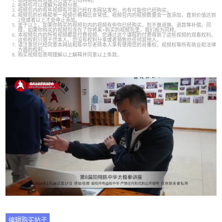
本网站视频包是为方便学员而特制。
视频包可以理解为视频分类。
视频包内的有些视频有可能已经在本网站发布，也有可能你已经购买。
视频包的价格和单一视频价格相比非常低。视频包内的视频数量会一直添加，直到价值达到
2倍或者以上才会停止添加。
鉴于以上，如果你购买的视频包内的视频有些你已经购买，恕不做退换、退款等补偿。同
理，如果你购买的视频包含在了你将来>购买的视频包里，我们视为同样。
本视频包内的所有视频都是付费视频。您通过这个课程的付费得到了这些视频的观看权利。
这些权利只限于您本人。您没有权利分享或者销售给任何其他人。
请注意您已经同意本网站和陈中华老师本人享有使用您的肖像权，视频权等所有商业和法律
方面的权利。
购买视频包表明理解以上解释并同意以上条款。