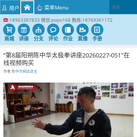
菜单Menu
用户
:18963387833 微信:popo168 教练:18769361172
商城
讲座
分支
评论
作业
直播
手册
“第8届阳朔陈中华太极拳讲座20260227-051″在
线视频购买
作者
陈中华网店店主