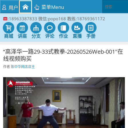
菜单Menu
用户
:18963387833 微信:popo168 教练:18769361172
商城
讲座
分支
评论
作业
直播
手册
“高泽华一路29-33式教拳-20260526Web-001″在
线视频购买
作者
陈中华网店店主