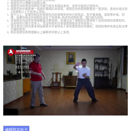
本网站视频包是为方便学员而特制。
视频包可以理解为视频分类。
视频包内的有些视频有可能已经在本网站发布，也有可能你已经购买。
视频包的价格和单一视频价格相比非常低。视频包内的视频数量会一直添加，直到价值达到
2倍或者以上才会停止添加。
鉴于以上，如果你购买的视频包内的视频有些你已经购买，恕不做退换、退款等补偿。同
理，如果你购买的视频包含在了你将来>购买的视频包里，我们视为同样。
本视频包内的所有视频都是付费视频。您通过这个课程的付费得到了这些视频的观看权利。
这些权利只限于您本人。您没有权利分享或者销售给任何其他人。
请注意您已经同意本网站和陈中华老师本人享有使用您的肖像权，视频权等所有商业和法律
方面的权利。
购买视频包表明理解以上解释并同意以上条款。