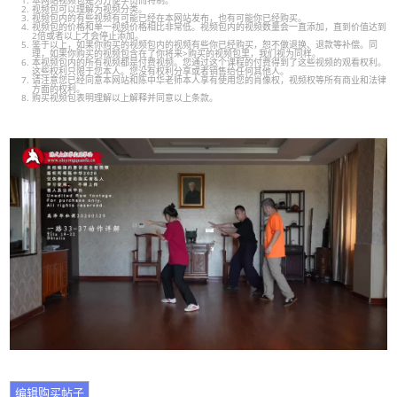
本网站视频包是为方便学员而特制。
视频包可以理解为视频分类。
视频包内的有些视频有可能已经在本网站发布，也有可能你已经购买。
视频包的价格和单一视频价格相比非常低。视频包内的视频数量会一直添加，直到价值达到
2倍或者以上才会停止添加。
鉴于以上，如果你购买的视频包内的视频有些你已经购买，恕不做退换、退款等补偿。同
理，如果你购买的视频包含在了你将来>购买的视频包里，我们视为同样。
本视频包内的所有视频都是付费视频。您通过这个课程的付费得到了这些视频的观看权利。
这些权利只限于您本人。您没有权利分享或者销售给任何其他人。
请注意您已经同意本网站和陈中华老师本人享有使用您的肖像权，视频权等所有商业和法律
方面的权利。
购买视频包表明理解以上解释并同意以上条款。