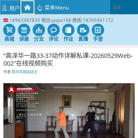
菜单Menu
用户
:18963387833 微信:popo168 教练:18769361172
商城
讲座
分支
评论
作业
直播
手册
“高泽华一路33-37动作详解私课-20260529Web-
002″在线视频购买
作者
陈中华网店店主