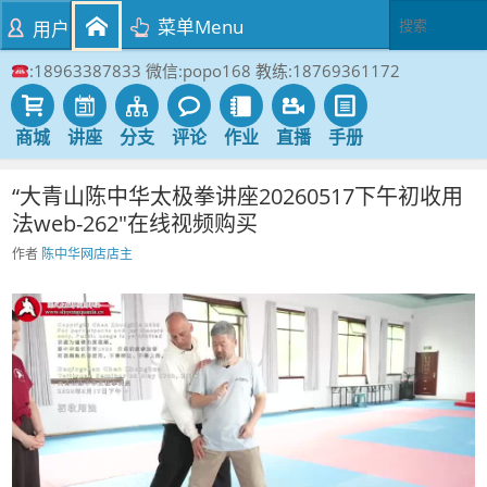
菜单Menu
用户
:18963387833 微信:popo168 教练:18769361172
商城
讲座
分支
评论
作业
直播
手册
“大青山陈中华太极拳讲座20260517下午初收用
法web-262″在线视频购买
作者
陈中华网店店主