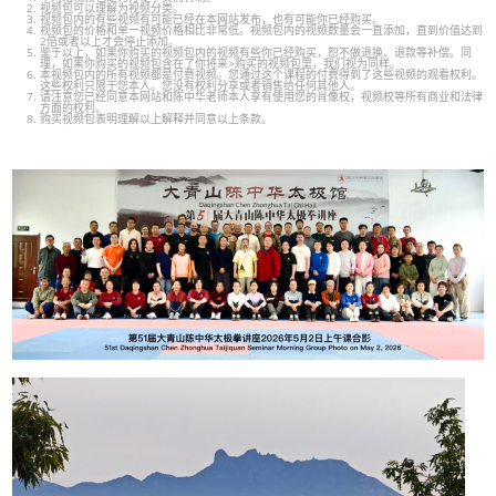
视频包可以理解为视频分类。
视频包内的有些视频有可能已经在本网站发布，也有可能你已经购买。
视频包的价格和单一视频价格相比非常低。视频包内的视频数量会一直添加，直到价值达到
2倍或者以上才会停止添加。
鉴于以上，如果你购买的视频包内的视频有些你已经购买，恕不做退换、退款等补偿。同
理，如果你购买的视频包含在了你将来>购买的视频包里，我们视为同样。
本视频包内的所有视频都是付费视频。您通过这个课程的付费得到了这些视频的观看权利。
这些权利只限于您本人。您没有权利分享或者销售给任何其他人。
请注意您已经同意本网站和陈中华老师本人享有使用您的肖像权，视频权等所有商业和法律
方面的权利。
购买视频包表明理解以上解释并同意以上条款。