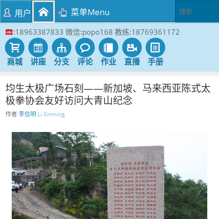
菜单Menu
用户
:18963387833 微信:popo168 教练:18769361172
商城
讲座
分支
评论
作业
直播
手册
均生太极广场石刻——新加坡、马来西亚陈式太
极拳协会友好访问大青山纪念
作者
李信明 Li Xinming