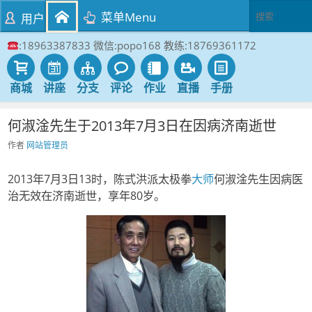
菜单Menu
用户
:18963387833 微信:popo168 教练:18769361172
商城
讲座
分支
评论
作业
直播
手册
何淑淦先生于2013年7月3日在因病济南逝世
作者
网站管理员
2013年7月3日13时，陈式洪派太极拳
大师
何淑淦先生因病医
治无效在济南逝世，享年80岁。