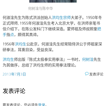
何树淦与陈中华
何淑淦先生为陈式洪派创始人
洪均生
宗师
大弟子。1950年冬
正式拜师, 1955年何淑淦先生考入北京大学，在洪师亲笔书
信介绍下，在陈公发科门下继续深造。蒙师祖及师叔照奎
把
手
指
点
，颇得其真谛。
1956年
洪均生
公赴京，何淑淦先生经常陪侍洪公于师祖家深
研拳法，耳熏目染，受益良深。
洪均生
师出版『陈式太极拳实用拳法』一书时，
何树淦
先生
为其做序，总结了洪均生师的实用拳法理论。
2013年7月3日
发表评论
发表评论
要发表评论，您必须先
登录
。