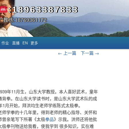
:18963387833
*教练:18769361172
作业
直播
EN
更多
文章导航
←
上一篇
下一篇
→
1939年11月生，山东大学教授。本人喜好武术，童年
通背拳。在山东大学读书时，是山东大学武术队的成
81年1月开始，拜洪均生老师学练陈式太极拳。
老师学拳的十几年里，得到老师的精心指导、关怀和
师曾亲笔写下所著《太极
拳品
》示我。洪师还将他批
太极拳刊物送给我看，
使我学到 很多知识，实在难