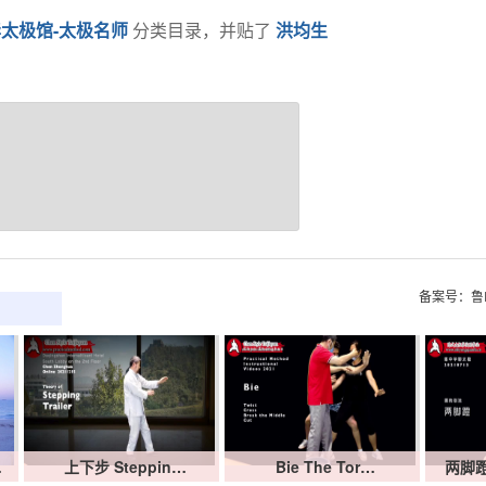
太极馆-太极名师
分类目录，并贴了
洪均生
。
备案号：鲁I
…
上下步 Steppin…
Bie The Tor…
两脚蹬