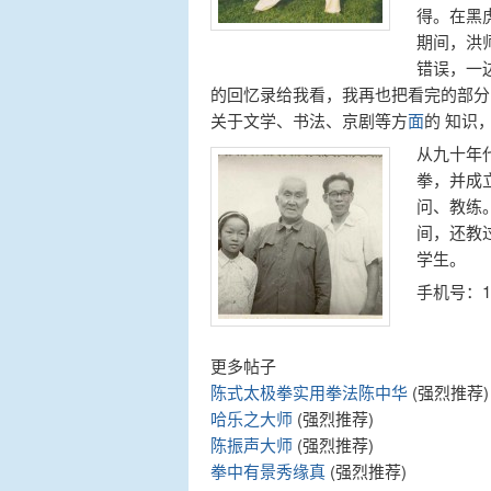
得。在黑
期间，洪
错误，一
的回忆录给我看，我再也把看完的部分
关于文学、书法、京剧等方
面
的 知识
从九十年
拳，并成
问、教练
间，还教
学生。
手机号：13
更多帖子
陈式太极拳实用拳法陈中华
(强烈推荐)
哈乐之大师
(强烈推荐)
陈振声大师
(强烈推荐)
拳中有景秀缘真
(强烈推荐)