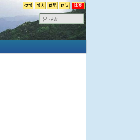
微博
博客
优酷
网管
比赛
搜
索