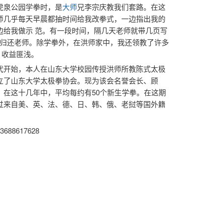
虎泉公园学拳时，是
大师
兄李宗庆教我们套路。在这
师几乎每天早晨都抽时间给我改拳式，一边指出我的
边给我做示 范。有一段时间，隔几天老师就带几页写
归还老师。除学拳外，在洪师家中，我还领教了许多
，收益匪浅。
代开始，本人在山东大学校园传授洪师所教陈式太极
立了山东大学太极拳协会。现为该会名誉会长、顾
。在这十几年中，平均每约有50个新生学拳。在这期
过来自美、英、法、德、日、韩、俄、老挝等国外籍
688617628