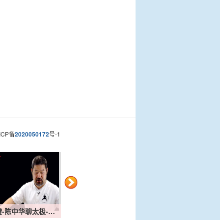
CP备
2020050172
号-1
-陈中华聊太极-…
翻过去20211008
肘的【过去】202