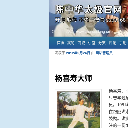
陈中华太极官网
开胯 旋转 不动 **微信:popo168 *
主菜单
首页
我的
商城
讲座
分支
评论
手册
跳至主内容区域
跳至副内容区域
发表于
2012年9月24日
由
网站管理员
杨喜寿大师
杨喜寿，
时曾学过
员。19
在跟随洪
鼓励。洪
注的一份