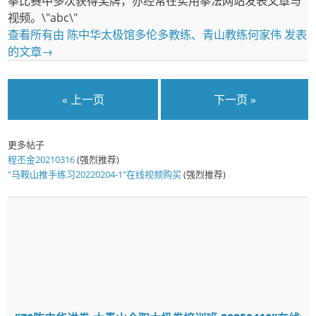
拳比赛中多次获得奖牌，亦经常在实用拳法网站发表文章与
视频。\"abc\"
查看所有由 陈中华太极馆多伦多教练、青山教练何家伟 发表
的文章
→
« 上一页
下一页 »
更多帖子
程丕金20210316
(强烈推荐)
"马鞍山推手练习20220204-1"在线视频购买
(强烈推荐)