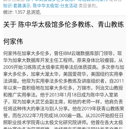
知识-套路演示
,
陈中华太极馆-分支活动
类目录的。
统计: 1357 总浏览,
关于 陈中华太极馆多伦多教练、青山教练
何家伟
何家伟在加拿大多伦多，曾任IBM云端数据库部门领导，现
华为加拿大数据库开发主任工程师。原来身体比较瘦弱，从
2009开始习练陈式太极拳实用拳法后体质提高。多次参与加
拿大多伦多，加拿大渥太华，美国爱荷华，美国纽约实用拳
法讲座。他现为实用拳法多伦多教练及讲座组织者，自2011
年以来一直积极地在加拿大多伦多，万锦市，列治文山教授
和推广实用拳法。他于2013年1月18日成为陈中华入室弟
子，现为加拿大武艺会副主席，和他的老师一样，他肩负责
任将这种伟大的拳法与别人分享。他在2019年获青山教练荣
誉，而在2022年7月完成38,000遍一路。从2020开始担任日
照职业技术学院青山太极文化研究院讲师。他曾在各大太极