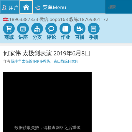
菜单Menu
用户
:18963387833 微信:popo168 教练:18769361172
商城
讲座
分支
评论
作业
直播
手册
何家伟 太极剑表演 2019年6月8日
作者
陈中华太极馆多伦多教练、青山教练何家伟