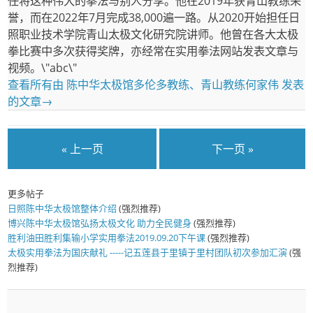
任将这种伟大的拳法与别人分享。他在2019年获青山教练荣
誉，而在2022年7月完成38,000遍一路。从2020开始担任日
照职业技术学院青山太极文化研究院讲师。他曾在各大太极
拳比赛中多次获得奖牌，亦经常在实用拳法网站发表文章与
视频。\"abc\"
查看所有由 陈中华太极馆多伦多教练、青山教练何家伟 发表
的文章
→
« 上一页
下一页 »
更多帖子
日照陈中华太极馆整体介绍
(强烈推荐)
博兴陈中华太极馆弘扬太极文化 助力全民健身
(强烈推荐)
胜利油田胜利集输小学实用拳法2019.09.20下午课
(强烈推荐)
太极实用拳法为国庆献礼 -----记五莲县于里镇于里村团队初次参加汇演
(强
烈推荐)