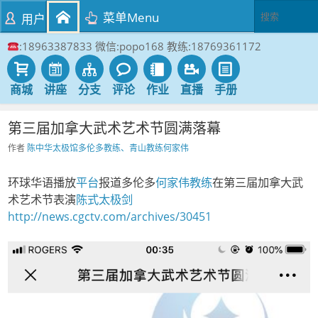
菜单Menu
用户
:18963387833 微信:popo168 教练:18769361172
商城
讲座
分支
评论
作业
直播
手册
第三届加拿大武术艺术节圆满落幕
作者
陈中华太极馆多伦多教练、青山教练何家伟
环球华语播放
平台
报道多伦多
何家伟
教练
在第三届加拿大武
术艺术节表演
陈式太极剑
http://news.cgctv.com/archives/30451