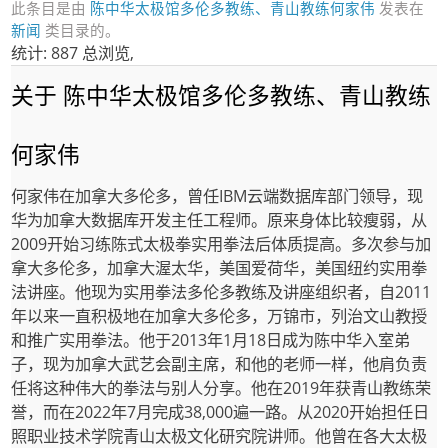
此条目是由
陈中华太极馆多伦多教练、青山教练何家伟
发表在
新闻
类目录的。
统计: 887 总浏览,
关于 陈中华太极馆多伦多教练、青山教练
何家伟
何家伟在加拿大多伦多，曾任IBM云端数据库部门领导，现
华为加拿大数据库开发主任工程师。原来身体比较瘦弱，从
2009开始习练陈式太极拳实用拳法后体质提高。多次参与加
拿大多伦多，加拿大渥太华，美国爱荷华，美国纽约实用拳
法讲座。他现为实用拳法多伦多教练及讲座组织者，自2011
年以来一直积极地在加拿大多伦多，万锦市，列治文山教授
和推广实用拳法。他于2013年1月18日成为陈中华入室弟
子，现为加拿大武艺会副主席，和他的老师一样，他肩负责
任将这种伟大的拳法与别人分享。他在2019年获青山教练荣
誉，而在2022年7月完成38,000遍一路。从2020开始担任日
照职业技术学院青山太极文化研究院讲师。他曾在各大太极