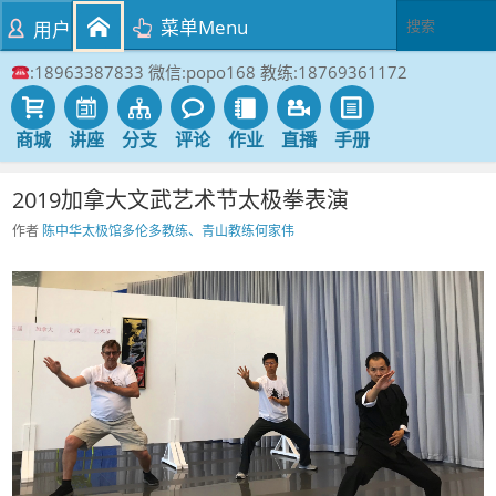
菜单Menu
用户
:18963387833 微信:popo168 教练:18769361172
商城
讲座
分支
评论
作业
直播
手册
2019加拿大文武艺术节太极拳表演
作者
陈中华太极馆多伦多教练、青山教练何家伟