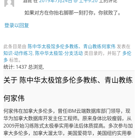
酒昆
在
2019年7月24日 @ 上午9:20
上的评论
如果对方在你抬右脚那一刻打你，你就败了。
登录以回复
此条目是由
陈中华太极馆多伦多教练、青山教练何家伟
发表在
知识-动作练习
,
陈中华太极馆-分支活动
类目录的，并贴了
多伦
多
标签。
统计: 1437 总浏览,
关于 陈中华太极馆多伦多教练、青山教练
何家伟
何家伟在加拿大多伦多，曾任IBM云端数据库部门领导，现
华为加拿大数据库开发主任工程师。原来身体比较瘦弱，从
2009开始习练陈式太极拳实用拳法后体质提高。多次参与加
拿大多伦多，加拿大渥太华，美国爱荷华，美国纽约实用拳