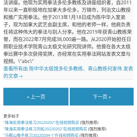
法讲座。他现为实用拳法多伦多教练及讲座组织者，自2011
年以来一直积极地在加拿大多伦多，万锦市，列治文山教授
和推广实用拳法。他于2013年1月18日成为陈中华入室弟
子，现为加拿大武艺会副主席，和他的老师一样，他肩负责
任将这种伟大的拳法与别人分享。他在2019年获青山教练荣
誉，而在2022年7月完成38,000遍一路。从2020开始担任日
照职业技术学院青山太极文化研究院讲师。他曾在各大太极
拳比赛中多次获得奖牌，亦经常在实用拳法网站发表文章与
视频。\"abc\"
查看所有由 陈中华太极馆多伦多教练、青山教练何家伟 发表
的文章
→
« 上一页
下一页 »
更多帖子
"珠海实用拳法练习20220202"在线视频购买
(强烈推荐)
"珠海实用拳法练习刘松20220202"在线视频购买
(强烈推荐)
"马鞍山推手练习20220204-1"在线视频购买
(强烈推荐)