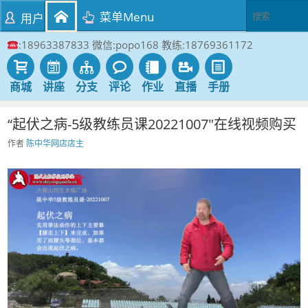
菜单Menu
用户
:18963387833 微信:popo168 教练:18769361172
商城
讲座
分支
评论
作业
直播
手册
“起伏之病-5级教练员课20221007″在线视频购买
作者
陈中华网店店主