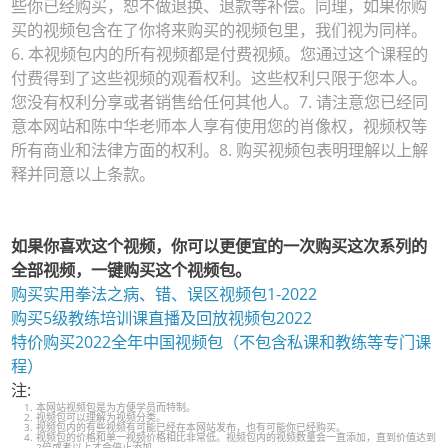
些你已经购买，恕不做退换、退款等补偿。同理，如果你购
买的视频包含在了你将来购买的视频包里，我们视为同样。
6. 本视频包内的所有视频都是付费视频。您通过这个课程的
付费得到了这些视频的观看权利。这些权利只限于您本人。
您没有权利分享或者销售给任何其他人。7. 请注意您已经同
意本网站和陈中华老师本人享有使用您的肖像权，视频权等
所有商业和法律方面的权利。8. 购买视频包表明理解以上解
释并同意以上条款。
如果你喜欢这个视频，你可以更便宜的一次购买这次系列的
全部视频，一键购买这个视频包。
购买实用拳法之病、错、误区视频包1-2022
购买5级教练培训课直播及回放视频包2022
特价购买2022全年中国视频包（不包含私课和教练等专门课
程）
注:
本网站视频包是为方便学员而特制。
视频包可以理解为视频分类。
视频包内的有些视频有可能已经在本网站发布，也有可能你已经购买。
视频包的价格和单一视频价格相比非常低。视频包内的视频数量会一直添加，直到价值达到
2倍或者以上才会停止添加。