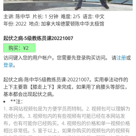
主讲: 陈中华 片长: 1 分钟 难度: 2/5 语言: 中文
年份: 2022 地点: 加拿大埃德蒙顿陈中华太极馆
起伏之病-5级教练员课20221007
访问键入您的用户帐户。您需要先登录购买访问。 请
注册
或
登录
。
起伏之病-陈中华5级教练员课-20221007。实用拳法动作的
上下主要靠【膝走上下】来完成，如果用了肩腰头等部位，
基本都会出现起伏之病。
**注：
1. 本网站视频包是为方便学员而特制。2. 视频包可以理解为
视频分类。3. 视频包内的有些视频有可能已经在本网站发
布，也有可能你已经购买。4. 视频包的价格和单一视频价格
相比非常低。5. 鉴于以上，如果你购买的视频包内的视频有