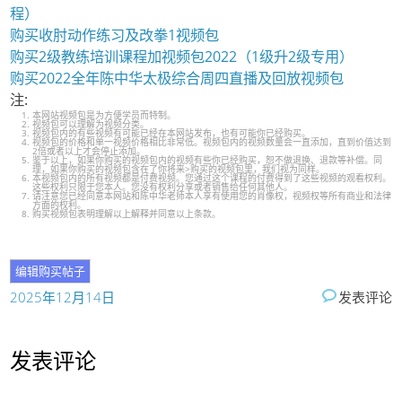
程）
购买收肘动作练习及改拳1视频包
购买2级教练培训课程加视频包2022（1级升2级专用）
购买2022全年陈中华太极综合周四直播及回放视频包
注:
本网站视频包是为方便学员而特制。
视频包可以理解为视频分类。
视频包内的有些视频有可能已经在本网站发布，也有可能你已经购买。
视频包的价格和单一视频价格相比非常低。视频包内的视频数量会一直添加，直到价值达到
2倍或者以上才会停止添加。
鉴于以上，如果你购买的视频包内的视频有些你已经购买，恕不做退换、退款等补偿。同
理，如果你购买的视频包含在了你将来>购买的视频包里，我们视为同样。
本视频包内的所有视频都是付费视频。您通过这个课程的付费得到了这些视频的观看权利。
这些权利只限于您本人。您没有权利分享或者销售给任何其他人。
请注意您已经同意本网站和陈中华老师本人享有使用您的肖像权，视频权等所有商业和法律
方面的权利。
购买视频包表明理解以上解释并同意以上条款。
2025年12月14日
发表评论
发表评论