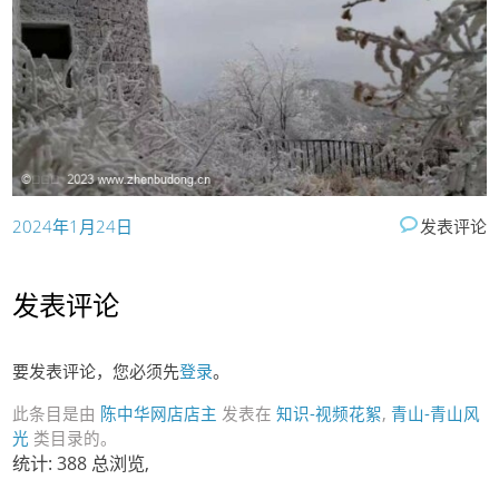
2024年1月24日
发表评论
发表评论
要发表评论，您必须先
登录
。
此条目是由
陈中华网店店主
发表在
知识-视频花絮
,
青山-青山风
光
类目录的。
统计: 388 总浏览,