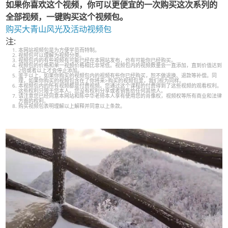
如果你喜欢这个视频，你可以更便宜的一次购买这次系列的
全部视频，一键购买这个视频包。
购买大青山风光及活动视频包
注:
本网站视频包是为方便学员而特制。
视频包可以理解为视频分类。
视频包内的有些视频有可能已经在本网站发布，也有可能你已经购买。
视频包的价格和单一视频价格相比非常低。视频包内的视频数量会一直添加，直到价值达到
2倍或者以上才会停止添加。
鉴于以上，如果你购买的视频包内的视频有些你已经购买，恕不做退换、退款等补偿。同
理，如果你购买的视频包含在了你将来>购买的视频包里，我们视为同样。
本视频包内的所有视频都是付费视频。您通过这个课程的付费得到了这些视频的观看权利。
这些权利只限于您本人。您没有权利分享或者销售给任何其他人。
请注意您已经同意本网站和陈中华老师本人享有使用您的肖像权，视频权等所有商业和法律
方面的权利。
购买视频包表明理解以上解释并同意以上条款。