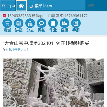
菜单Menu
用户
:18963387833 微信:popo168 教练:18769361172
商城
讲座
分支
评论
作业
直播
手册
“大青山雪中城堡20240119″在线视频购买
作者
陈中华网店店主