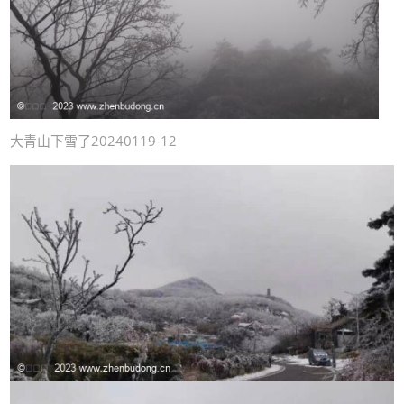
大青山下雪了20240119-12