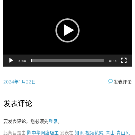
频
播
放
器
00:00
01:00
2024年1月22日
发表评论
发表评论
要发表评论，您必须先
登录
。
此条目是由
陈中华网店店主
发表在
知识-视频花絮
,
青山-青山风