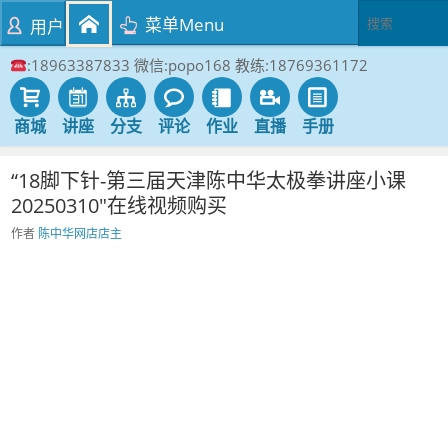
菜单Menu
用户
:18963387833 微信:popo168 教练:18769361172
商城
讲座
分支
评论
作业
直播
手册
“18脚下针-第三届天津陈中华太极拳讲座小课
20250310″在线视频购买
作者
陈中华网店店主