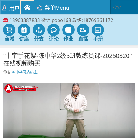
菜单Menu
用户
:18963387833 微信:popo168 教练:18769361172
商城
讲座
分支
评论
作业
直播
手册
“十字手花絮-陈中华2级5班教练员课-20250320″
在线视频购买
作者
陈中华网店店主