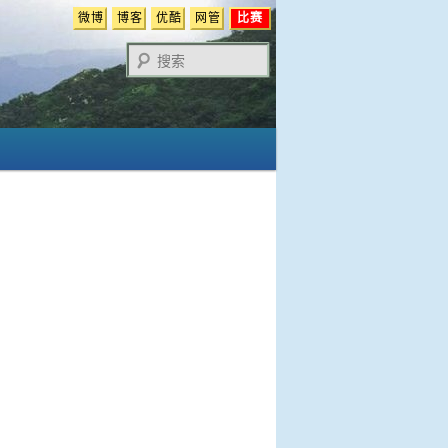
微博
博客
优酷
网管
比赛
搜
索