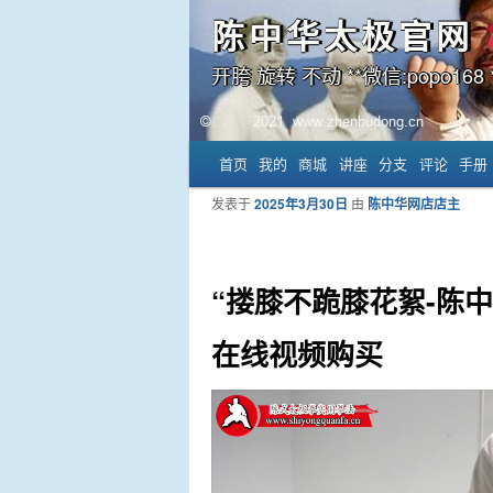
陈中华太极官网
开胯 旋转 不动 **微信:popo168 *
主菜单
首页
我的
商城
讲座
分支
评论
手册
跳至主内容区域
跳至副内容区域
发表于
2025年3月30日
由
陈中华网店店主
“搂膝不跪膝花絮-陈中华
在线视频购买