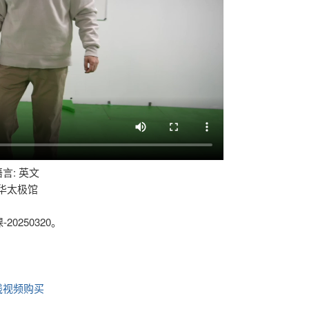
 语言: 英文
陈中华太极馆
0250320。
在线视频购买