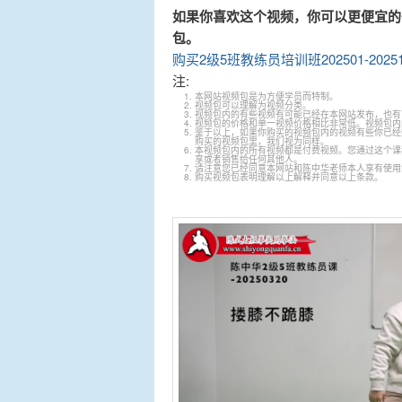
如果你喜欢这个视频，你可以更便宜的
包。
购买2级5班教练员培训班202501-202
注:
本网站视频包是为方便学员而特制。
视频包可以理解为视频分类。
视频包内的有些视频有可能已经在本网站发布，也有
视频包的价格和单一视频价格相比非常低。视频包内
鉴于以上，如果你购买的视频包内的视频有些你已经
购买的视频包里，我们视为同样。
本视频包内的所有视频都是付费视频。您通过这个课
享或者销售给任何其他人。
请注意您已经同意本网站和陈中华老师本人享有使用
购买视频包表明理解以上解释并同意以上条款。