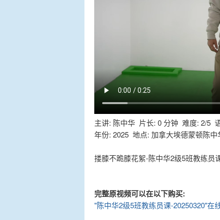
主讲: 陈中华 片长: 0 分钟 难度: 2/5
年份: 2025 地点: 加拿大埃德蒙顿
搂膝不跪膝花絮-陈中华2级5班教练员课-2
完整原视频可以在以下购买:
"陈中华2级5班教练员课-20250320"