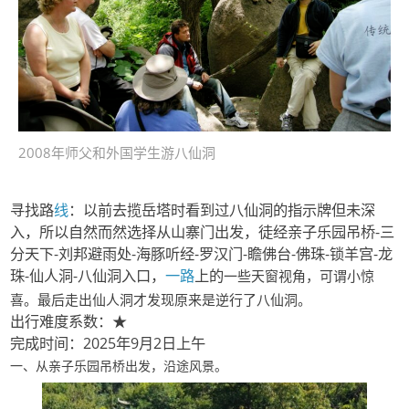
2008年师父和外国学生游八仙洞
寻找路
线
：以前去揽岳塔时看到过八仙洞的指示牌但未深
入，所以自然而然选择从山寨门出发，徒经亲子乐园吊桥-三
分天下-刘邦避雨处-海豚听经-罗汉门-瞻佛台-佛珠-锁羊宫-龙
珠-仙人洞-八仙洞入口，
一路
上的
视角，可谓小惊
一些天窗
喜
。最后走出仙人洞才发现
原来是逆行了八仙洞。
出行难度系数：
★
完成时间：2025年9月2日上午
一、从亲子乐园吊桥出发，沿途风景。