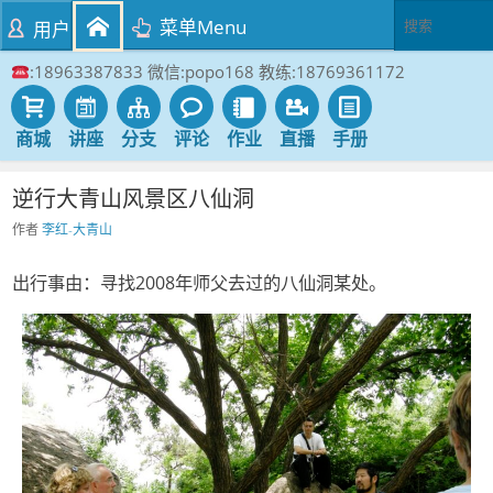
菜单Menu
用户
:18963387833 微信:popo168 教练:18769361172
商城
讲座
分支
评论
作业
直播
手册
逆行大青山风景区八仙洞
作者
李红-大青山
出行事由：寻找2008年师父去过的八仙洞某处。