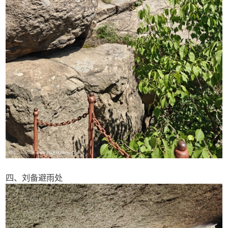
四、刘备避雨处