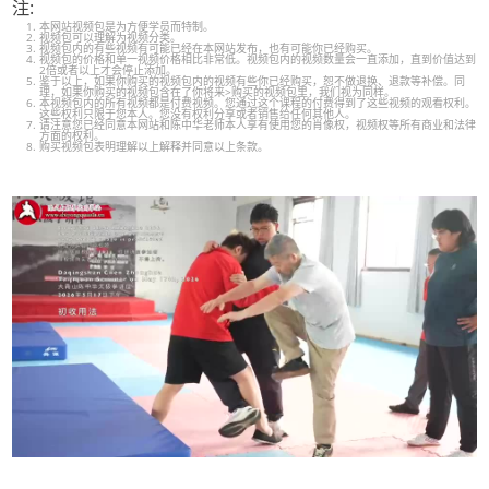
注:
本网站视频包是为方便学员而特制。
视频包可以理解为视频分类。
视频包内的有些视频有可能已经在本网站发布，也有可能你已经购买。
视频包的价格和单一视频价格相比非常低。视频包内的视频数量会一直添加，直到价值达到
2倍或者以上才会停止添加。
鉴于以上，如果你购买的视频包内的视频有些你已经购买，恕不做退换、退款等补偿。同
理，如果你购买的视频包含在了你将来>购买的视频包里，我们视为同样。
本视频包内的所有视频都是付费视频。您通过这个课程的付费得到了这些视频的观看权利。
这些权利只限于您本人。您没有权利分享或者销售给任何其他人。
请注意您已经同意本网站和陈中华老师本人享有使用您的肖像权，视频权等所有商业和法律
方面的权利。
购买视频包表明理解以上解释并同意以上条款。