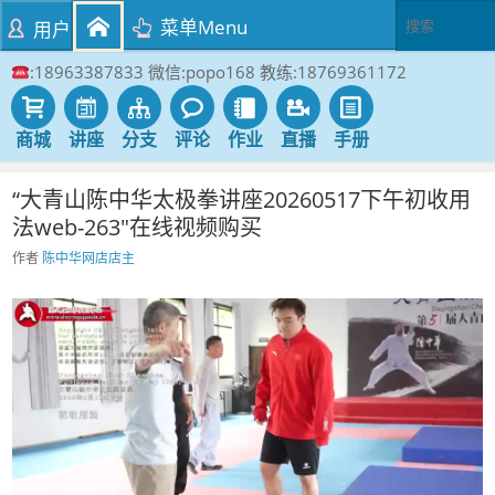
菜单Menu
用户
:18963387833 微信:popo168 教练:18769361172
商城
讲座
分支
评论
作业
直播
手册
“大青山陈中华太极拳讲座20260517下午初收用
法web-263″在线视频购买
作者
陈中华网店店主