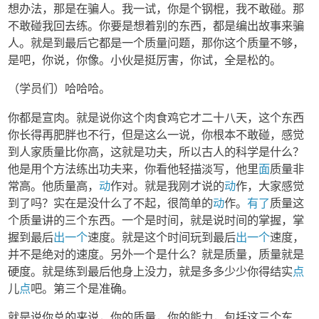
想办法，那是在骗人。我一试，你是个钢棍，我不敢碰。那
不敢碰我回去练。你要是想着别的东西，都是编出故事来骗
人。就是到最后它都是一个质量问题，那你这个质量不够，
是吧，你说，你像。小伙是挺厉害，你试，全是松的。
（学员们）哈哈哈。
你都是宣肉。就是说你这个肉食鸡它才二十八天，这个东西
你长得再肥胖也不行，但是这么一说，你根本不敢碰，感觉
到人家质量比你高，这就是功夫，所以古人的科学是什么？
他是用个方法练出功夫来，你看他轻描淡写，他里
面
质量非
常高。他质量高，
动
作对。就是我刚才说的
动
作，大家感觉
到了吗？实在是没什么了不起，很简单的
动
作。
有了
质量这
个质量讲的三个东西。一个是时间，就是说时间的掌握，掌
握到最后
出一个
速度。就是这个时间玩到最后
出一个
速度，
并不是绝对的速度。另外一个是什么？就是质量，质量就是
硬度。就是练到最后他身上没力，就是多多少少你得结实
点
儿
点
吧。第三个是准确。
就是说你总的来说，你的质量，你的能力，包括这三个东