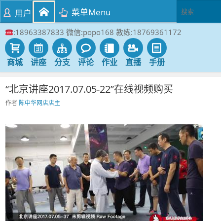
菜单Menu
用户
:18963387833 微信:popo168 教练:18769361172
商城
讲座
分支
评论
作业
直播
手册
“北京讲座2017.07.05-22”在线视频购买
作者
陈中华网店店主