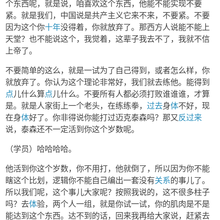
个东西呢，就是说，咱喜欢这个东西，他能不能实现不要
紧。就是我们，中国说是共产主义它来不来，不要紧。不要
因为这个你
十年
没得着，你就放弃了。那西方人说能不能上
天堂？也不能说这个，我觉着，这辈子我去不了，我就不信
上帝了。
不要简单的这么，就是一试为了自己得到，或者怎么样，你
就放弃了。你认为这个理论非常好，我们就去练他。能得到
点
儿什么算
点
儿什么。不要所有人都必须打败谁谁谁，才算
是。就是人家街上一个老头，在练练拳，
过去
身
体
不好，现
在身
体
好了。你非得说你能打过迈克泰森吗？那又
反过来
说，泰森还不一定活到你这个岁数呢。
（学员）哈哈哈哈。
他活到你这个岁数，你不用打，他就倒了，所以因为你不能
瞎这个比划，逻辑你不能自己编出一套没有
关系
的事儿了。
所以我们呢，这个事儿大家呢？按照我说的，这不很多柱子
吗？去
体
验，两个人一组，就是你试一试，你的肌肉是不是
能达到这个东西。达不到的话，回来我再给大家说，赶紧去