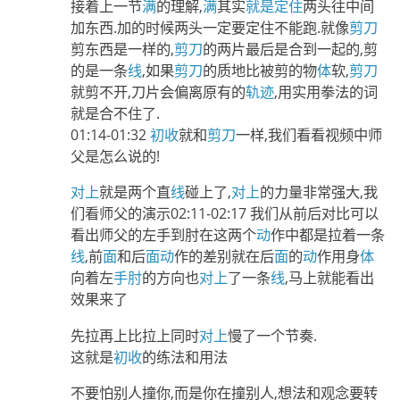
接着上一节
满
的理解,
满
其实
就是
定住
两头往中间
加东西.加的时候两头一定要定住不能跑.就像
剪刀
剪东西是一样的,
剪刀
的两片最后是合到一起的,剪
的是一条
线
,如果
剪刀
的质地比被剪的物
体
软,
剪刀
就剪不开,刀片会偏离原有的
轨迹
,用实用拳法的词
就是合不住了.
01:14-01:32
初收
就和
剪刀
一样,我们看看视频中师
父是怎么说的!
对上
就是两个直
线
碰上了,
对上
的力量非常强大,我
们看师父的演示02:11-02:17 我们从前后对比可以
看出师父的左手到肘在这两个
动
作中都是拉着一条
线
,前
面
和后
面
动
作的差别就在后
面
的
动
作用身
体
向着左
手肘
的方向也
对上
了一条
线
,马上就能看出
效果来了
先拉再上比拉上同时
对上
慢了一个节奏.
这就是
初收
的练法和用法
不要怕别人撞你,而是你在撞别人,想法和观念要转