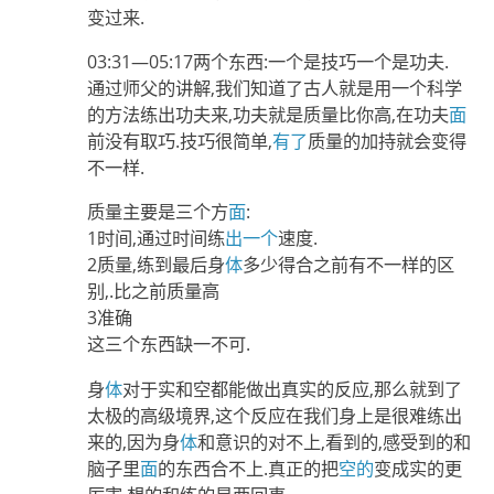
变过来.
03:31—05:17两个东西:一个是技巧一个是功夫.
通过师父的讲解,我们知道了古人就是用一个科学
的方法练出功夫来,功夫就是质量比你高,在功夫
面
前没有取巧.技巧很简单,
有了
质量的加持就会变得
不一样.
质量主要是三个方
面
:
1时间,通过时间练
出一个
速度.
2质量,练到最后身
体
多少得合之前有不一样的区
别,.比之前质量高
3准确
这三个东西缺一不可.
身
体
对于实和空都能做出真实的反应,那么就到了
太极的高级境界,这个反应在我们身上是很难练出
来的,因为身
体
和意识的对不上,看到的,感受到的和
脑子里
面
的东西合不上.真正的把
空的
变成实的更