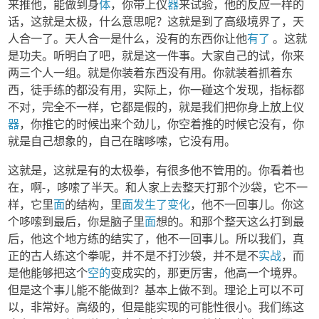
来推他，能做到身
体
，你带上仪
器
来试验，他的反应一样的
话，这就是太极，什么意思呢？这就是到了高级境界了，天
人合一了。天人合一是什么，没有的东西你让他
有了
。这就
是功夫。听明白了吧，就是这一件事。大家自己的试，你来
两三个人一组。就是你装着东西没有用。你就装着抓着东
西，徒手练的都没有用，实际上，你一碰这个发现，指标都
不对，完全不一样，它都是假的，就是我们把你身上放上仪
器
，你推它的时候出来个劲儿，你空着推的时候它没有，你
就是自己想象的，自己在瞎哆嗦，它没有用。
这就是，这就是有的太极拳，有很多他不管用的。你看着也
在，啊-，哆嗦了半天。和人家上去整天打那个沙袋，它不一
样，它里
面
的结构，里
面
发生了变化
，他不一回事儿。你这
个哆嗦到最后，你是脑子里
面
想的。和那个整天这么打到最
后，他这个地方练的结实了，他不一回事儿。所以我们，真
正的古人练这个拳呢，并不是不打沙袋，并不是不
实战
，而
是他能够把这个
空的
变成实的，那更厉害，他高一个境界。
但是这个事儿能不能做到？基本上做不到。理论上可以不可
以，非常好。高级的，但是能实现的可能性很小。我们练这