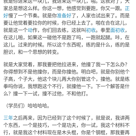
就是你进来这一块儿，我进来这一块儿，啪。这就对了，大
家总是想这么样。你这一想，他感觉到要跑，你又一跟。
正
好
慢了一个节奏。就是你
准备好
了，人家也试出来了。而是
要让他觉着要拉你的时候，你已经上去了。啪在合在这儿，
就是这一个
动
作，你们回去练，这就叫
初收
。拳里
面
初收
，
在这儿啪，如果这一碰他不是跑了吗，一跑就起腿。咔，在
这儿。过来的时候。所以这个东西呢，练的是什么，练的是
胆识，和一个思想的转变。
就是大家觉着，那我要把他拉进来，他撞了我一下怎么办？
你得想到不是他撞你，而是你撞他。明白吧，就是你别他个
子高，个子大，他这个块儿再大你别管这个，撞他。就是练
拳吗你说，我想跑这个不行，就撞他一下。下一个解答是什
么？撞一下一试，撞不过他，不和他打。
（学员们）哈哈哈哈。
三年
之后再来，因为已经到了这个时候了，就是说，我讲两
个东西，一个是技巧，一个是功夫，你一试，我这个材料不
行，就是我这个材料现在是木头棍，你是个钢棍，那我要再