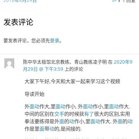
发表评论
要发表评论，您必须先
登录
。
陈中华太极馆北京教练、青山教练凌子明
在
2020年9
月29日 @ 下午3:59
上的评论
大家下午好,今天和大家一起来学习这个视频
导读开始
外
面
动
作大,里
面
动
作小, 外
面
动
作小,里
面
动
作大.
中间的区别在
交手
的时候就
有了
很大的区别,实用
拳法要练得是外
面
的
动
作小,里
面
动
作大. 外
面
的
动
作是里
面
带
动
的,是间接的.