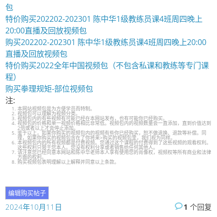
包
特价购买202202-202301 陈中华1级教练员课4班周四晚上
20:00直播及回放视频包
购买202202-202301 陈中华1级教练员课4班周四晚上20:00
直播及回放视频包
特价购买2022全年中国视频包（不包含私课和教练等专门课
程）
购买拳理规矩-部位视频包
注:
本网站视频包是为方便学员而特制。
视频包可以理解为视频分类。
视频包内的有些视频有可能已经在本网站发布，也有可能你已经购买。
视频包的价格和单一视频价格相比非常低。视频包内的视频数量会一直添加，直到价值达到
2倍或者以上才会停止添加。
鉴于以上，如果你购买的视频包内的视频有些你已经购买，恕不做退换、退款等补偿。同
理，如果你购买的视频包含在了你将来>购买的视频包里，我们视为同样。
本视频包内的所有视频都是付费视频。您通过这个课程的付费得到了这些视频的观看权利。
这些权利只限于您本人。您没有权利分享或者销售给任何其他人。
请注意您已经同意本网站和陈中华老师本人享有使用您的肖像权，视频权等所有商业和法律
方面的权利。
购买视频包表明理解以上解释并同意以上条款。
2024年10月11日
1
个回复