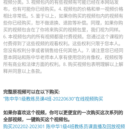
视频分类。3. 视频包内的有些视频有可能已经在本网站发
布，也有可能你已经购买。4. 视频包的价格和单一视频价格
相比非常低。5. 鉴于以上，如果你购买的视频包内的视频有
些你已经购买，恕不做退换、退款等补偿。同理，如果你购
买的视频包含在了你将来购买的视频包里，我们视为同样。
6. 本视频包内的所有视频都是付费视频。您通过这个课程的
付费得到了这些视频的观看权利。这些权利只限于您本人。
您没有权利分享或者销售给任何其他人。7. 请注意您已经同
意本网站和陈中华老师本人享有使用您的肖像权，视频权等
所有商业和法律方面的权利。8. 购买视频包表明理解以上解
释并同意以上条款。
完整原视频可以在以下购买:
"陈中华1级教练员课4班-20220630"在线视频购买
如果你喜欢这个视频，你可以更便宜的一次购买这次系列的
全部视频，一键购买这个视频包。
购买202202-202301 陈中华1级4班教练员课直播及回放视频