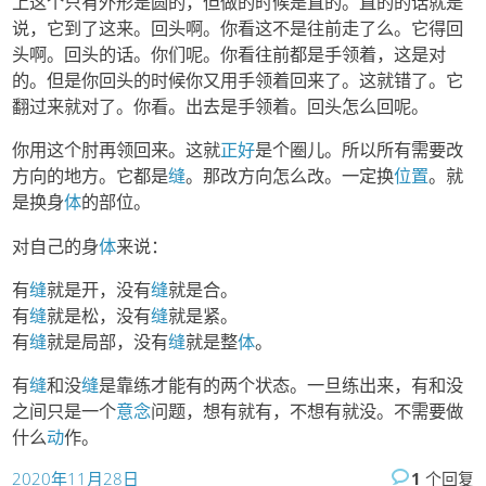
上这个只有外形是圆的，但做的时候是直的。直的的话就是
说，它到了这来。回头啊。你看这不是往前走了么。它得回
头啊。回头的话。你们呢。你看往前都是手领着，这是对
的。但是你回头的时候你又用手领着回来了。这就错了。它
翻过来就对了。你看。出去是手领着。回头怎么回呢。
你用这个肘再领回来。这就
正好
是个圈儿。所以所有需要改
方向的地方。它都是
缝
。那改方向怎么改。一定换
位置
。就
是换身
体
的部位。
对自己的身
体
来说：
有
缝
就是开，没有
缝
就是合。
有
缝
就是松，没有
缝
就是紧。
有
缝
就是局部，没有
缝
就是整
体
。
有
缝
和没
缝
是靠练才能有的两个状态。一旦练出来，有和没
之间只是一个
意念
问题，想有就有，不想有就没。不需要做
什么
动
作。
2020年11月28日
1
个回复