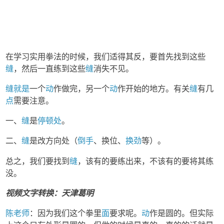
在学习实用拳法的时候，我们适得其反，要首先找到这些
缝
，然后一直练到这些
缝
消失不见。
缝
就是
一个
动
作做完，另一个
动
作开始的地方。有关
缝
有几
点
需要注意。
一、
缝
是
停顿处
。
二、
缝
是改方向处（
倒手
、换位、
换劲
等）。
总之，我们要找到
缝
，该有的要练出来，不该有的要将其练
没。
视频文字转换：天津葛明
陈老师
：因为我们这个拳里
面
要求呢。
动
作是圆的。但实际