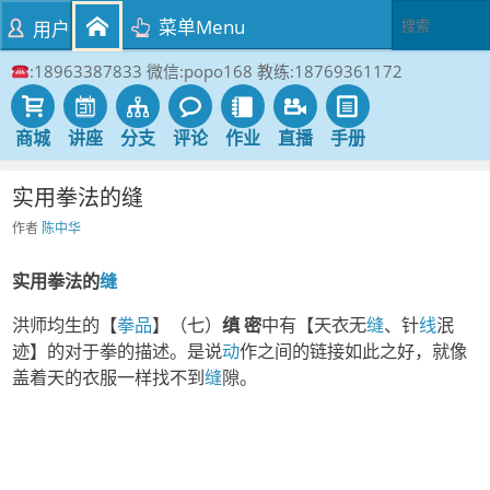
菜单Menu
用户
:18963387833 微信:popo168 教练:18769361172
商城
讲座
分支
评论
作业
直播
手册
实用拳法的缝
作者
陈中华
实用拳法的
缝
洪师均生的【
拳品
】（七）
缜 密
中有【天衣无
缝
、针
线
泯
迹】的对于拳的描述。是说
动
作之间的链接如此之好，就像
盖着天的衣服一样找不到
缝
隙。