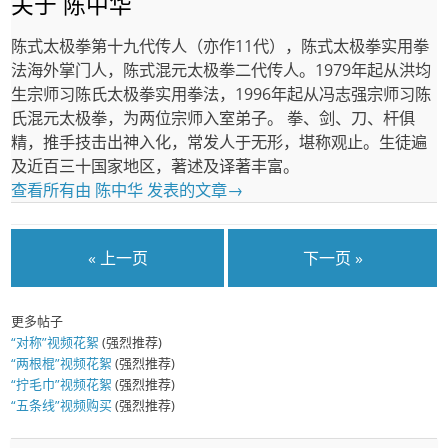
关于 陈中华
陈式太极拳第十九代传人（亦作11代），陈式太极拳实用拳
法海外掌门人，陈式混元太极拳二代传人。1979年起从洪均
生宗师习陈氏太极拳实用拳法，1996年起从冯志强宗师习陈
氏混元太极拳，为两位宗师入室弟子。 拳、剑、刀、杆俱
精，推手技击出神入化，常发人于无形，堪称观止。生徒遍
及近百三十国家地区，著述及译著丰富。
查看所有由 陈中华 发表的文章
→
« 上一页
下一页 »
更多帖子
“对称”视频花絮
(强烈推荐)
“两根棍”视频花絮
(强烈推荐)
“拧毛巾”视频花絮
(强烈推荐)
“五条线”视频购买
(强烈推荐)