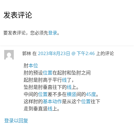
发表评论
要发表评论，您必须先
登录
。
郭林
在
2023年8月23日 @ 下午2:46
上的评论
肘
本位
肘的预设
位置
在起肘和坠肘之间
起肘是肘高于平行
线
了，
坠肘是肘垂直往下的
线
上。
中间的
位置
差不多在
横竖
间的
45度
。
这样肘的
基本动作
是从这个
位置
往下
走到垂直竖
线
上。
登录以回复